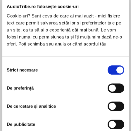
AudioTribe.ro folosește cookie-uri
Elita de Argint (Elita
Diavolul se îmbracă de
Migdală
Cookie-uri? Sunt ceva de care ai mai auzit - mici fișiere
de...
la...
Dani Francis
Lauren Weisberger
Sohn Won-pyung
text care permit salvarea setărilor și preferințelor tale pe
un site, ca tu să ai o experiență cât mai bună. Le vom
folosi numai cu permisiunea ta și îți mulțumim dacă ne-o
oferi. Poți schimba sau anula oricând acordul tău.
Despre
carte
Love history? Know your stuff with History in an
Selecția
Hour.
Strict necesare
consimțământului
Encompassing everything from immigration to
civil war, emancipation, slavery and migration,
De preferință
MAI MULT
Black History in an Hour gives you a neat
În acest moment nu există recenzii
overview of this vast and fascinating subject.
De cercetare și analitice
pentru această carte
This audio download is a superb introduction to
Rupert Colley
the long and varied history of African
De publicitate
Americans.