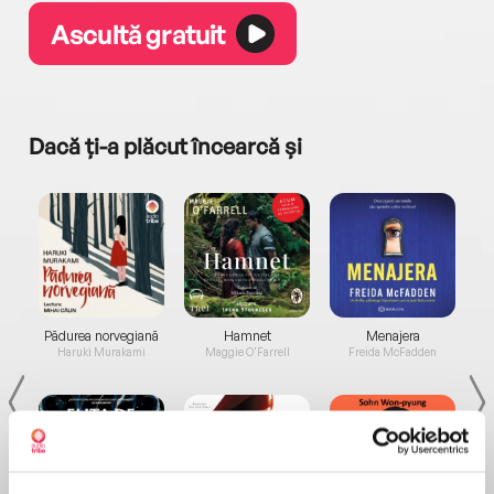
Ascultă gratuit
Dacă ți-a plăcut încearcă și
a...
Pădurea norvegiană
Hamnet
Menajera
I
Haruki Murakami
Maggie O'Farrell
Freida McFadden