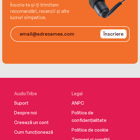
Înscrie-te și-ți trimitem
recomandări, recenzii și alte
lucruri simpatice.
Înscriere
AudioTribe
Legal
Suport
ANPC
Despre noi
Politica de
confidențialitate
Creează un cont
Politica de cookie
Cum funcționează
Termeni și condiții