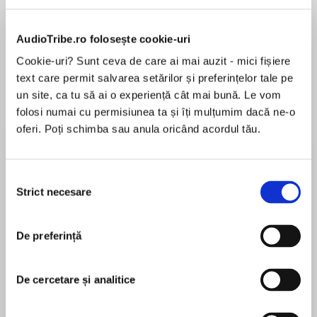
AudioTribe.ro folosește cookie-uri
Despre
carte
Cookie-uri? Sunt ceva de care ai mai auzit - mici fișiere
text care permit salvarea setărilor și preferințelor tale pe
In one of her most ambitious works, Joyce Carol
un site, ca tu să ai o experiență cât mai bună. Le vom
Oates boldly reimagines the inner, poetic, and
folosi numai cu permisiunea ta și îți mulțumim dacă ne-o
spiritual life of Norma Jeane Baker—the child,
oferi. Poți schimba sau anula oricând acordul tău.
the woman, the fated celebrity, and idolized
blonde the world came to know as Marilyn
MAI MULT
Monroe. In a voice startlingly intimate and rich,
Selecția
În acest moment nu există recenzii
Norma Jeane tells her own story of an
Strict necesare
consimțământului
pentru această carte
emblematic American artist—intensely
conflicted and driven—who had lost her way. A
De preferință
powerful portrait of Hollywood’s myth and an
extraordinary woman’s heartbreaking
Joyce Carol Oates
reality,Blondeis a sweeping epic that pays
De cercetare și analitice
tribute to the elusive magic and devastation
Joyce Carol Oates is a novelist, critic, playwright,
behind the creation of the great 20th-century
poet and author of short stories and one of