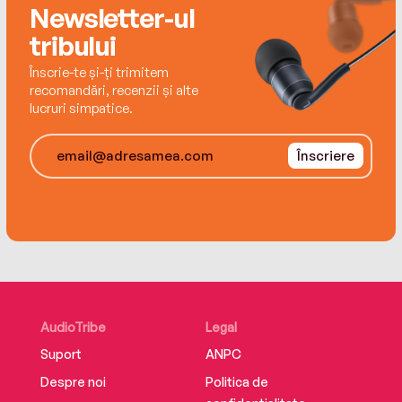
Newsletter-ul
tribului
Înscrie-te și-ți trimitem
recomandări, recenzii și alte
lucruri simpatice.
Înscriere
AudioTribe
Legal
Suport
ANPC
Despre noi
Politica de