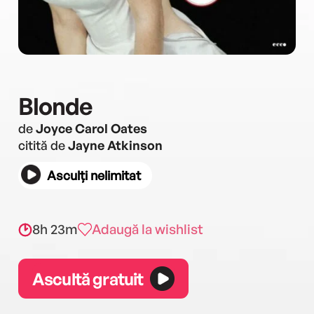
Blonde
de
Joyce Carol Oates
citită de
Jayne Atkinson
Asculți nelimitat
8h 23m
Adaugă la wishlist
Ascultă gratuit