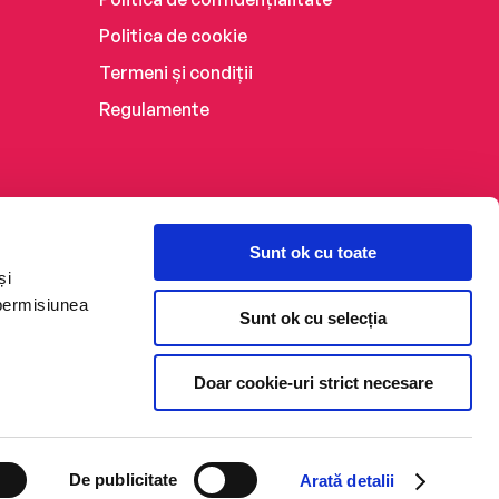
Politica de cookie
Termeni și condiții
Regulamente
Sunt ok cu toate
și
 permisiunea
Sunt ok cu selecția
Doar cookie-uri strict necesare
De publicitate
Arată detalii