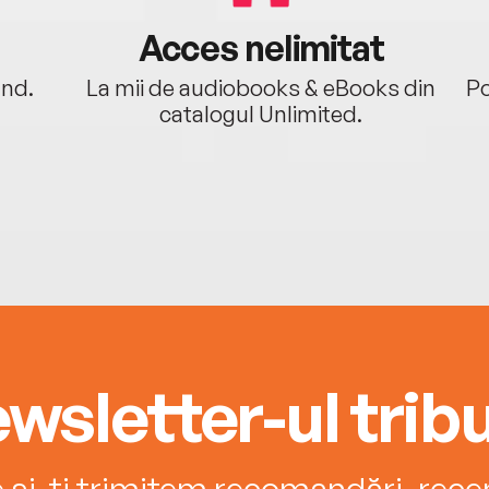
Acces nelimitat
ând.
La mii de audiobooks & eBooks din
Po
catalogul Unlimited.
wsletter-ul tribu
e și-ți trimitem recomandări, recenz