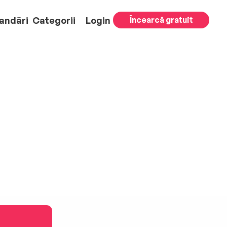
andări
Categorii
Login
Încearcă gratuit