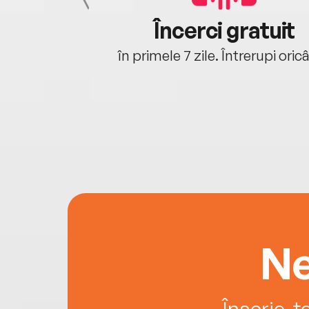
cu tine
Încerci gratuit
oriunde ești.
în primele 7 zile. Întrerupi oric
Ne
Înscrie-t