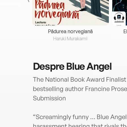
eria...
Pădurea norvegiană
E
ris
Haruki Murakami
Despre
Blue Angel
The National Book Award Finalis
bestselling author Francine Pro
Submission
“Screamingly funny … Blue Angel 
harassment hearing that rivals t