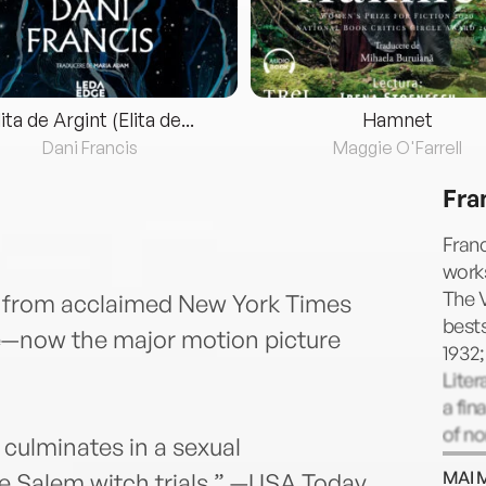
lita de Argint (Elita de...
Hamnet
Dani Francis
Maggie O'Farrell
Fra
Franc
works
The 
t from acclaimed New York Times
bests
se—now the major motion picture
1932
Liter
a fin
of no
culminates in a sexual
Perso
MAI 
he Salem witch trials.” —USA Today