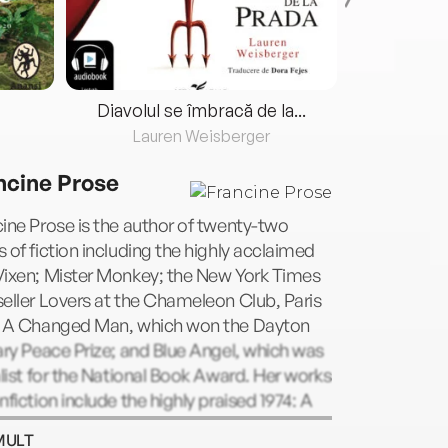
Diavolul se îmbracă de la...
Lauren Weisberger
Fre
ncine Prose
ine Prose is the author of twenty-two
 of fiction including the highly acclaimed
Vixen; Mister Monkey; the New York Times
eller Lovers at the Chameleon Club, Paris
; A Changed Man, which won the Dayton
ary Peace Prize; and Blue Angel, which was
alist for the National Book Award. Her works
nfiction include the highly praised 1974: A
n History, Anne Frank: The Book, The Life,
MULT