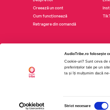
Creează un cont
Ins
Cum funcționează
Tik
Retragere din comandă
AudioTribe.ro folosește c
Cookie-uri? Sunt ceva de ca
preferințelor tale pe un si
ta și îți mulțumim dacă ne-
Platforma de audiobooks ș
Selecția
CTRL+F2
CTRL+F2
©2026 Nemo EPG SRL. Toat
Strict necesare
consimțământului