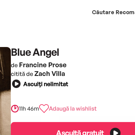
Căutare
Recom
Blue Angel
Francine Prose
de
Zach Villa
citită de
Asculți nelimitat
11h 46m
Adaugă la wishlist
Ascultă gratuit