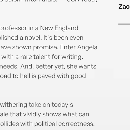
The A
Zac
Readi
class
hono
 professor in a New England
Fulbr
lished a novel. It's been even
Schol
Libra
 have shown promise. Enter Angela
Amer
with a rare talent for writing.
Amer
needs. And, better yet, she wants
Amer
is a 
 road to hell is paved with good
Coll
a withering take on today's
le that vividly shows what can
lides with political correctness.