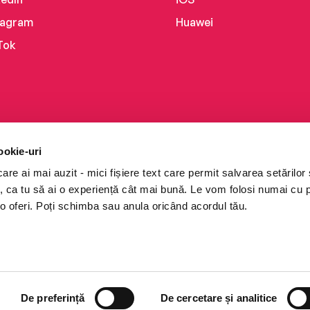
tagram
Huawei
Tok
ookie-uri
re ai mai auzit - mici fișiere text care permit salvarea setărilor 
te, ca tu să ai o experiență cât mai bună. Le vom folosi numai cu
o oferi. Poți schimba sau anula oricând acordul tău.
i books a Cărturești.
e drepturile rezervate.
De preferință
De cercetare și analitice