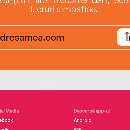
lucruri simpatice.
ial Media
Descarcă app-ul
ebook
Android
kedIn
iOS