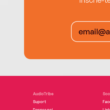
AudioTribe
Soc
Suport
Fac
Despre noi
Lin