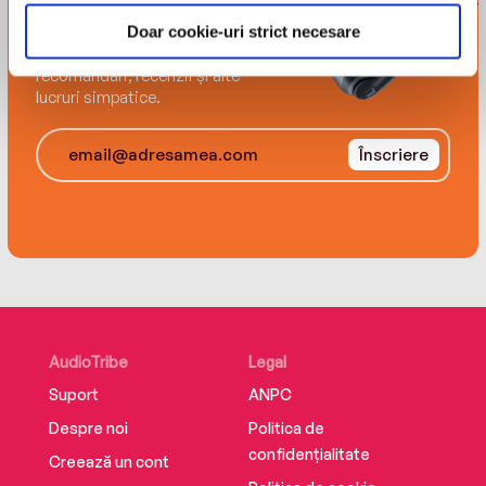
tribului
Doar cookie-uri strict necesare
Înscrie-te și-ți trimitem
recomandări, recenzii și alte
lucruri simpatice.
Înscriere
AudioTribe
Legal
Suport
ANPC
Despre noi
Politica de
confidențialitate
Creează un cont