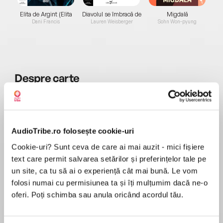
Elita de Argint (Elita
Diavolul se îmbracă de
Migdală
de...
la...
Dani Francis
Lauren Weisberger
Sohn Won-pyung
Despre
carte
For a man of war, peacetime is the ultimate
challenge.
Leaving behind them a Europe still taking stock
AudioTribe.ro folosește cookie-uri
after the definitive battle of Waterloo, Jack
Cookie-uri? Sunt ceva de care ai mai auzit - mici fișiere
MAI MULT
Aubrey and his friend Stephen Maturin set sail
text care permit salvarea setărilor și preferințelor tale pe
În acest moment nu există recenzii
for Chile. But even with the newly minted
un site, ca tu să ai o experiență cât mai bună. Le vom
pentru această carte
peace, life at sea remains beset with danger
folosi numai cu permisiunea ta și îți mulțumim dacă ne-o
and imminent disaster, and the political turmoil
oferi. Poți schimba sau anula oricând acordul tău.
of the South American continent is equal to any
threat they have yet faced.
Patrick O’Brian