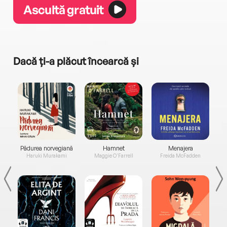
Ascultă gratuit
Dacă ți-a plăcut încearcă și
a...
Pădurea norvegiană
Hamnet
Menajera
I
Haruki Murakami
Maggie O'Farrell
Freida McFadden