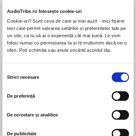
AudioTribe.ro folosește cookie-uri
Cookie-uri? Sunt ceva de care ai mai auzit - mici fișiere
text care permit salvarea setărilor și preferințelor tale pe
Despre
carte
un site, ca tu să ai o experiență cât mai bună. Le vom
“A wonderful book….A must-read come holiday
folosi numai cu permisiunea ta și îți mulțumim dacă ne-o
time.” —Roanoke Times
oferi. Poți schimba sau anula oricând acordul tău.
New York Timesbestselling authorMary Kay
Andrews'srollicking Christmas talefeaturing the
Selecția
MAI MULT
belovedcharacters fromSavannah
Strict necesare
consimțământului
În acest moment nu există recenzii
BluesandSavannah Breeze,now with additional
pentru această carte
holiday recipes!
De preferință
Mary Kay Andrews
'Tis the week before Christmas, and antiques
dealer Weezie Foley is in a frenzy to do up her
De cercetare și analitice
Mary Kay Andrews is the New York Times
shop right for the Savannah historical district
bestselling author of 30 novels and The Beach
decorating contest, which she fully intends to
House Cookbook.A former reporter for the
De publicitate
win. Her motif is Graceland Blue Christmas,