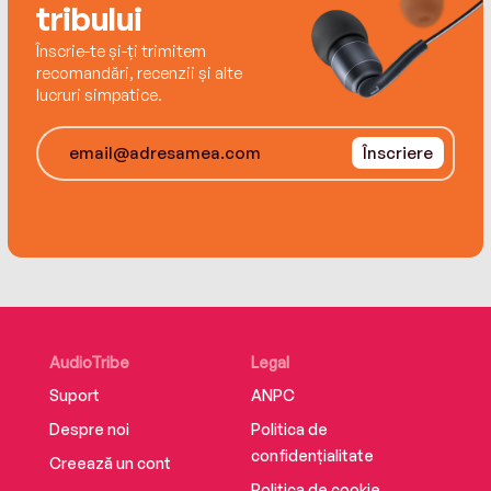
Savannah air this Christmas.
tribului
Înscrie-te și-ți trimitem
recomandări, recenzii și alte
lucruri simpatice.
Înscriere
AudioTribe
Legal
Suport
ANPC
Despre noi
Politica de
confidențialitate
Creează un cont
Politica de cookie