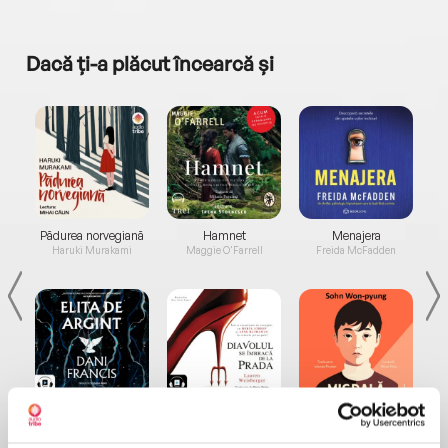
Dacă ți-a plăcut încearcă și
a...
Pădurea norvegiană
Hamnet
Menajera
I
Haruki Murakami
Maggie O'Farrell
Freida McFadden
Elita de Argint (Elita
Diavolul se îmbracă de
Migdală
de...
la...
Dani Francis
Lauren Weisberger
Sohn Won-pyung