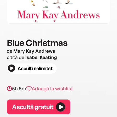
Blue Christmas
de
Mary Kay Andrews
citită de
Isabel Keating
Asculți nelimitat
5h 5m
Adaugă la wishlist
Ascultă gratuit