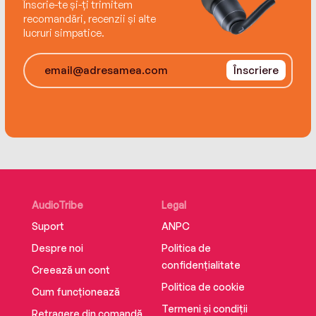
Înscrie-te și-ți trimitem
recomandări, recenzii și alte
lucruri simpatice.
Înscriere
AudioTribe
Legal
Suport
ANPC
Despre noi
Politica de
confidențialitate
Creează un cont
Politica de cookie
Cum funcționează
Termeni și condiții
Retragere din comandă