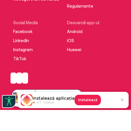
Regulamente
Social Media
Descarcă app-ul
Facebook
Android
LinkedIn
iOS
Instagram
Huawei
TikTok
Instalează aplicația
✕
Instalează
★ 4.7 · Gratuit