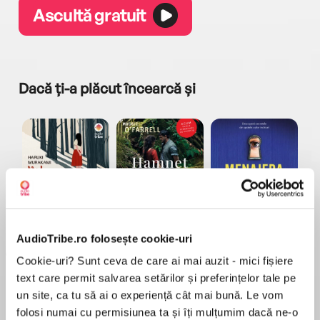
Ascultă gratuit
Dacă ți-a plăcut încearcă și
a...
Pădurea norvegiană
Hamnet
Menajera
I
Haruki Murakami
Maggie O'Farrell
Freida McFadden
AudioTribe.ro folosește cookie-uri
Cookie-uri? Sunt ceva de care ai mai auzit - mici fișiere
text care permit salvarea setărilor și preferințelor tale pe
un site, ca tu să ai o experiență cât mai bună. Le vom
folosi numai cu permisiunea ta și îți mulțumim dacă ne-o