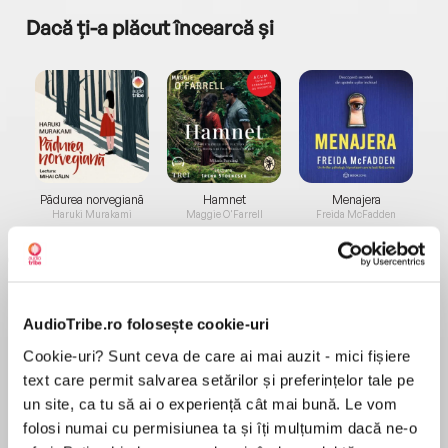
Dacă ți-a plăcut încearcă și
a...
Pădurea norvegiană
Hamnet
Menajera
I
Haruki Murakami
Maggie O'Farrell
Freida McFadden
AudioTribe.ro folosește cookie-uri
Cookie-uri? Sunt ceva de care ai mai auzit - mici fișiere
text care permit salvarea setărilor și preferințelor tale pe
Elita de Argint (Elita
Diavolul se îmbracă de
Migdală
de...
la...
Dani Francis
Lauren Weisberger
Sohn Won-pyung
un site, ca tu să ai o experiență cât mai bună. Le vom
folosi numai cu permisiunea ta și îți mulțumim dacă ne-o