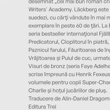
desemnat „cel mai bun roman cri
Writers' Academy. Läckberg este un
suedezi, cu cărţi vândute în mai 
exemplare în peste 60 de ţări. La 
seria bestseller internaţional Fjäl
Predicatorul, Cioplitorul în piatră
Paznicul farului, Făuritoarea de îng
Vrăjitoarea și Puiul de cuc, urmate
Visuri de bronz (seria Faye Adelhe
scrise împreună cu Henrik Fexeus
volumele pentru copii Super-Charl
Charlie și hoțul jucăriilor de pluș.
Traducere de Alin-Daniel Dragom
Editura Trei