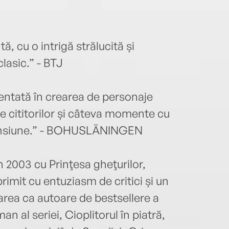
, cu o intrigă strălucită și
lasic.” - BTJ
entată în crearea de personaje
 cititorilor și câteva momente cu
 tensiune.” - BOHUSLÄNINGEN
003 cu Prinţesa gheţurilor,
primit cu entuziasm de critici și un
rea ca autoare de bestsellere a
an al seriei, Cioplitorul în piatră,