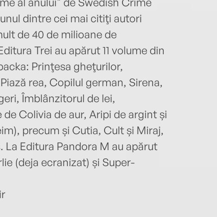
me al anului" de Swedish Crime
ul dintre cei mai citiţi autori
mult de 40 de milioane de
Editura Trei au apărut 11 volume din
lbacka: Prinţesa gheţurilor,
, Piază rea, Copilul german, Sirena,
eri, Îmblânzitorul de lei,
 de Colivia de aur, Aripi de argint și
im), precum și Cutia, Cult și Miraj,
. La Editura Pandora M au apărut
ie (deja ecranizat) și Super-
ir