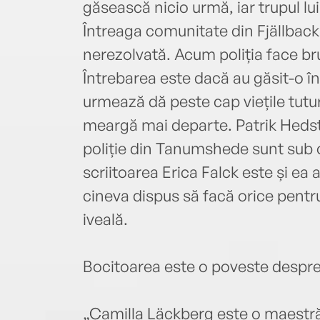
găsească nicio urmă, iar trupul lui
Întreaga comunitate din Fjällbac
nerezolvată. Acum poliția face b
Întrebarea este dacă au găsit-o în
urmează dă peste cap viețile tutur
meargă mai departe. Patrik Hedstr
poliție din Tanumshede sunt sub 
scriitoarea Erica Falck este și ea 
cineva dispus să facă orice pentru
iveală.
Bocitoarea este o poveste despre d
„Camilla Läckberg este o maestră î