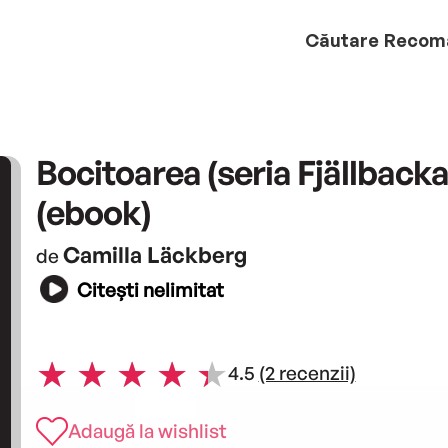
Căutare
Recom
Bocitoarea (seria Fjällbacka,
(ebook)
Camilla Läckberg
de
Citești nelimitat
4.5
(2 recenzii)
Adaugă la wishlist