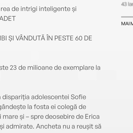
43 l
ea de intrigi inteligente și
LADET
MAI 
BI ȘI VÂNDUTĂ ÎN PESTE 60 DE
este 23 de milioane de exemplare la
 dispariția adolescentei Sofie
gândește la fosta ei colegă de
i mare și – spre deosebire de Erica
 și admirate. Ancheta nu a reușit să