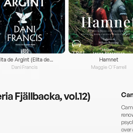
lita de Argint (Elita de...
Hamnet
Dani Francis
Maggie O'Farrell
ia Fjällbacka, vol.12)
Cam
Camil
renow
psych
over 