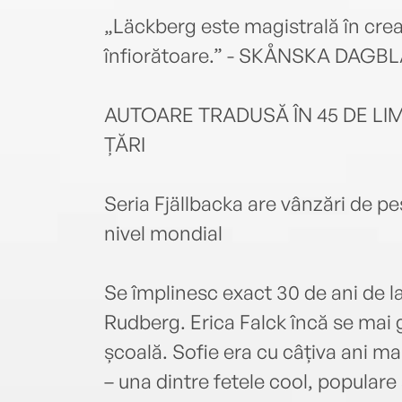
„Läckberg este magistrală în crear
înfiorătoare.” - SKÅNSKA DAGB
AUTOARE TRADUSĂ ÎN 45 DE LIM
ȚĂRI
Seria Fjällbacka are vânzări de p
nivel mondial
Se împlinesc exact 30 de ani de la
Rudberg. Erica Falck încă se mai 
școală. Sofie era cu câțiva ani ma
– una dintre fetele cool, populare