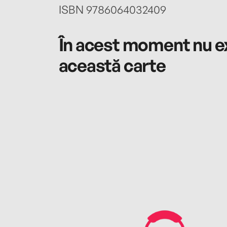
ISBN 9786064032409
În acest moment nu ex
această carte