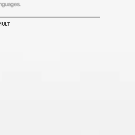
anguages.
MULT