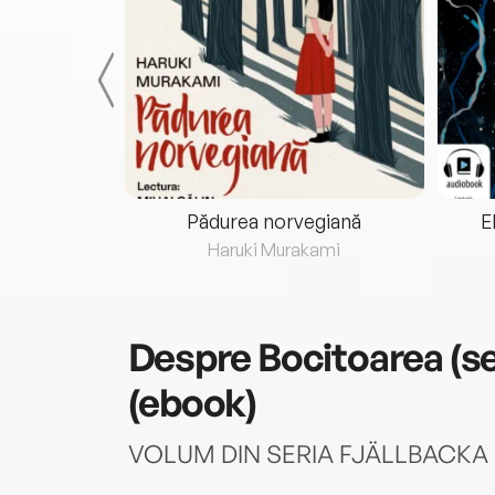
eria...
Pădurea norvegiană
E
ris
Haruki Murakami
Despre
Bocitoarea (ser
(ebook)
VOLUM DIN SERIA FJÄLLBACKA