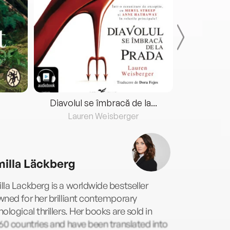
Diavolul se îmbracă de la...
Lauren Weisberger
Fre
illa Läckberg
la Lackberg is a worldwide bestseller
ned for her brilliant contemporary
ological thrillers. Her books are sold in
60 countries and have been translated into