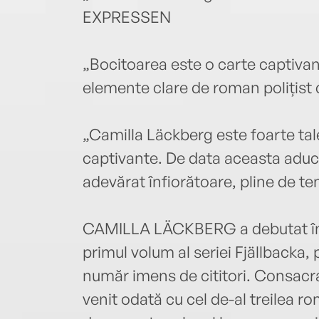
EXPRESSEN
„Bocitoarea este o carte captivantă
elemente clare de roman polițist c
„Camilla Läckberg este foarte tal
captivante. De data aceasta aduce
adevărat înfiorătoare, pline de
CAMILLA LÄCKBERG a debutat în 2
primul volum al seriei Fjällbacka, 
număr imens de cititori. Consacra
venit odată cu cel de-al treilea rom