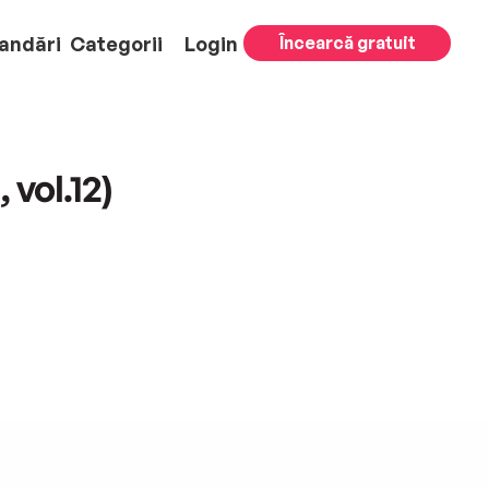
andări
Categorii
Login
Încearcă gratuit
 vol.12)