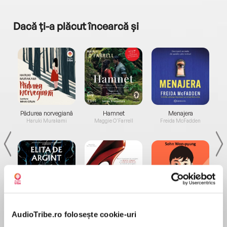
Dacă ți-a plăcut încearcă și
a...
Pădurea norvegiană
Hamnet
Menajera
I
Haruki Murakami
Maggie O'Farrell
Freida McFadden
Elita de Argint (Elita
Diavolul se îmbracă de
Migdală
de...
la...
AudioTribe.ro folosește cookie-uri
Dani Francis
Lauren Weisberger
Sohn Won-pyung