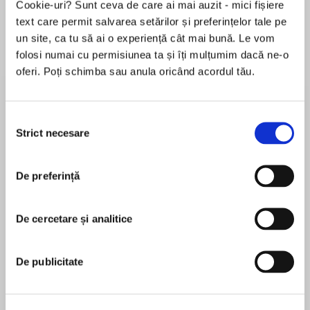
Cookie-uri? Sunt ceva de care ai mai auzit - mici fișiere
text care permit salvarea setărilor și preferințelor tale pe
un site, ca tu să ai o experiență cât mai bună. Le vom
folosi numai cu permisiunea ta și îți mulțumim dacă ne-o
Despre
carte
oferi. Poți schimba sau anula oricând acordul tău.
Classic crime fiction's 'Indiana Jones' Tony
Medawar unearths more unpublished and
uncollected stories from the Golden Age of
Selecția
Strict necesare
suspense.
consimțământului
MAI MULT
De preferință
În acest moment nu există recenzii
pentru această carte
The end of the First World War saw the rise of an
insatiable public appetite for clever and thrilling
De cercetare și analitice
Unknown
mystery fiction and a new kind of hero – the
modern crime writer. As the genre soared in
De publicitate
popularity, so did the inventiveness of its best
authors, ushering in a “Golden Age” of detective
Philip Bretherton
fiction – two decades of exemplary mystery