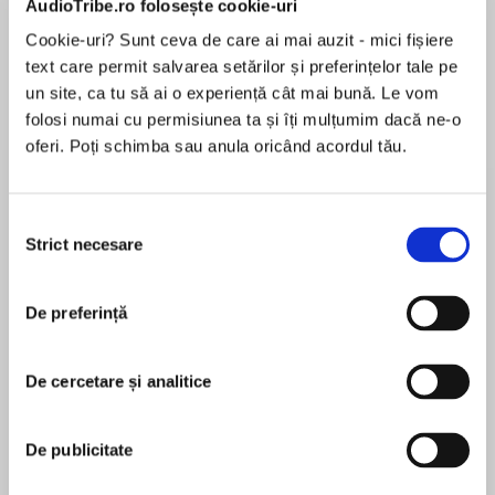
AudioTribe.ro folosește cookie-uri
Cookie-uri? Sunt ceva de care ai mai auzit - mici fișiere
text care permit salvarea setărilor și preferințelor tale pe
Despre
carte
un site, ca tu să ai o experiență cât mai bună. Le vom
folosi numai cu permisiunea ta și îți mulțumim dacă ne-o
Partly autobiographical, this is the second title
oferi. Poți schimba sau anula oricând acordul tău.
in Judith Kerr’s internationally acclaimed trilogy
of books following the life of Anna through war-
torn Germany, to London during the Blitz and
Selecția
her return to Berlin to discover the past…
Strict necesare
consimțământului
MAI MULT
În acest moment nu există recenzii
De preferință
pentru această carte
It is hard enough being a teenager in London
during the Blitz, finding yourself in love and
wondering every night whether you will survive
De cercetare și analitice
the bombs. But it is even harder for Anna, who is
Judith Kerr
still officially classified as an “enemy alien”.
De publicitate
Those bombs are coming from Germany – the
Judith Kerr was born in Berlin, but left Germany
country that was once her own. If Hitler invades,
with her family in 1933 to escape the rising Nazi