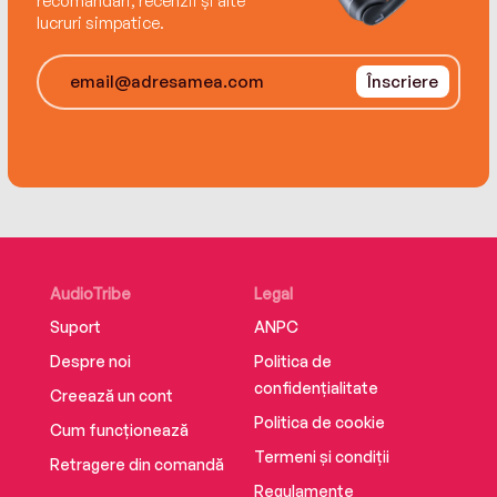
recomandări, recenzii și alte
lucruri simpatice.
Înscriere
AudioTribe
Legal
Suport
ANPC
Despre noi
Politica de
confidențialitate
Creează un cont
Politica de cookie
Cum funcționează
Termeni și condiții
Retragere din comandă
Regulamente