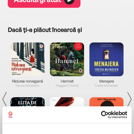
Dacă ți-a plăcut încearcă și
a...
Pădurea norvegiană
Hamnet
Menajera
I
Haruki Murakami
Maggie O'Farrell
Freida McFadden