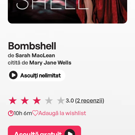
Bombshell
de
Sarah MacLean
citită de
Mary Jane Wells
Asculți nelimitat
3.0
(2 recenzii)
10h 6m
Adaugă la wishlist
Ascultă gratuit