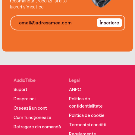
recomandări, recenzii și alte
forever. And forever isn’t something he can risk.
lucruri simpatice.
Înscriere
AudioTribe
Legal
Suport
ANPC
Despre noi
Politica de
confidențialitate
Creează un cont
Politica de cookie
Cum funcționează
Termeni și condiții
Retragere din comandă
Regulamente