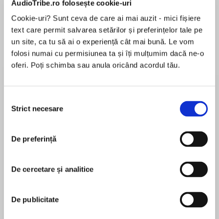
AudioTribe.ro folosește cookie-uri
Elita de Argint (Elita
Diavolul se îmbracă de
Migdală
de...
la...
Dani Francis
Lauren Weisberger
Sohn Won-pyung
Cookie-uri? Sunt ceva de care ai mai auzit - mici fișiere
text care permit salvarea setărilor și preferințelor tale pe
un site, ca tu să ai o experiență cât mai bună. Le vom
folosi numai cu permisiunea ta și îți mulțumim dacă ne-o
Despre
carte
oferi. Poți schimba sau anula oricând acordul tău.
New York Times bestselling author Sarah
MacLean returns with a blazingly sexy,
Selecția
unapologetically feminist new series, Hell’s
Strict necesare
consimțământului
Belles, beginning with a bold, bombshell of a
heroine, able to dispose of a scoundrel—or
De preferință
MAI MULT
seduce one—in a single night.
În acest moment nu există recenzii
pentru această carte
De cercetare și analitice
After years of living as London’s brightest
Sarah MacLean
scandal, Lady Sesily Talbot has embraced the
De publicitate
reputation and the freedom that comes with
A life-long romance reader, Sarah MacLean wrote
the title. No one looks twice when she lures a
her first romance novel on a dare, and never