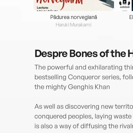
eria...
Pădurea norvegiană
E
ris
Haruki Murakami
Despre
Bones of the H
The powerful and exhilarating thi
bestselling Conqueror series, fol
the mighty Genghis Khan
As well as discovering new territo
conquered peoples, laying waste th
is also a way of diffusing the riv