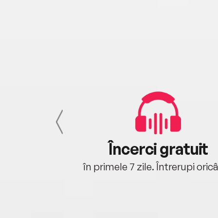
cu tine
Încerci gratuit
oriunde ești.
în primele 7 zile. Întrerupi oric