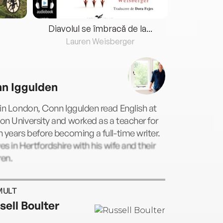
Diavolul se îmbracă de la...
Lauren Weisberger
Fre
n Iggulden
in London, Conn Iggulden read English at
n University and worked as a teacher for
 years before becoming a full-time writer.
ves in Hertfordshire with his wife and their
ren.
MULT
sell Boulter