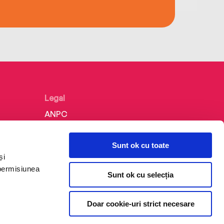
Legal
ANPC
Politica de confidențialitate
Sunt ok cu toate
Politica de cookie
și
Termeni și condiții
 permisiunea
Sunt ok cu selecția
Regulamente
Doar cookie-uri strict necesare