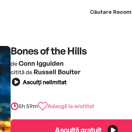
Căutare
Recom
Bones of the Hills
Conn Iggulden
de
Russell Boulter
citită de
Asculți nelimitat
5h 59m
Adaugă la wishlist
Ascultă gratuit