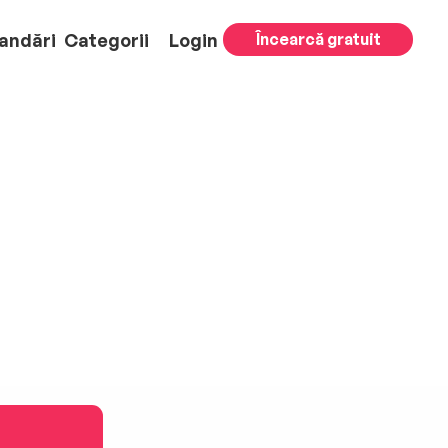
andări
Categorii
Login
Încearcă gratuit