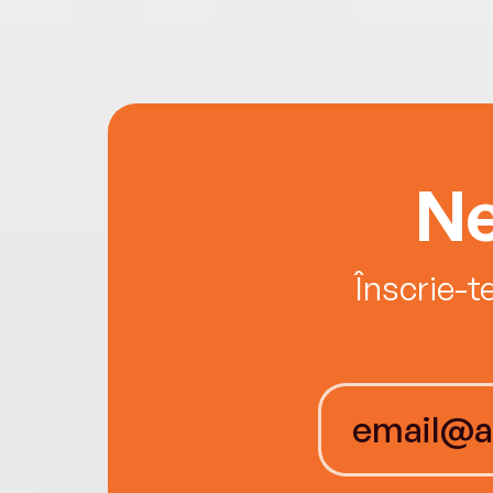
Ne
Înscrie-t