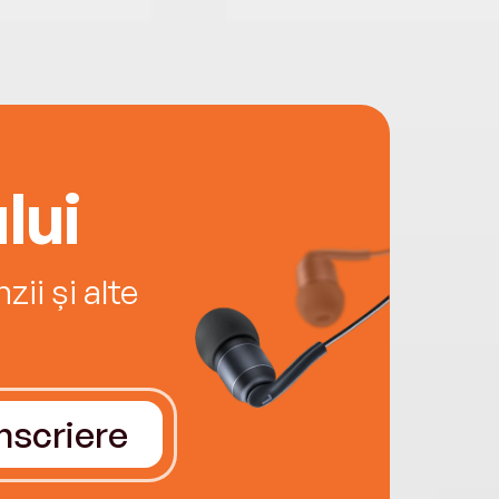
lui
ii și alte
Înscriere