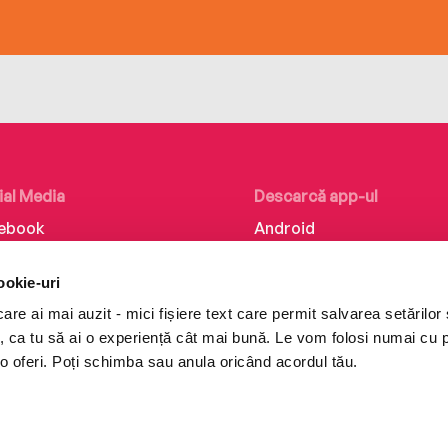
ial Media
Descarcă app-ul
ebook
Android
kedIn
iOS
ookie-uri
tagram
Huawei
re ai mai auzit - mici fișiere text care permit salvarea setărilor 
Tok
te, ca tu să ai o experiență cât mai bună. Le vom folosi numai cu
o oferi. Poți schimba sau anula oricând acordul tău.