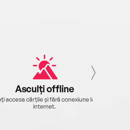
Asculți offline
Aj
ți accesa cărțile și fără conexiune la
Ascultă a
internet.