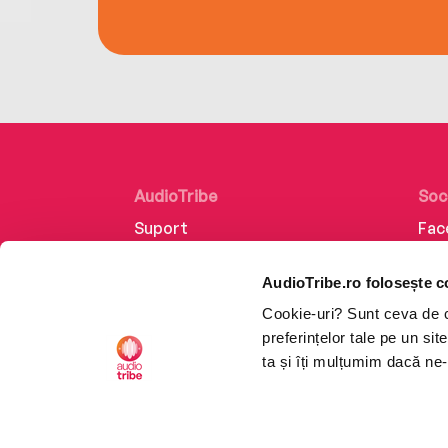
AudioTribe
Soc
Suport
Fac
Despre noi
Lin
AudioTribe.ro folosește c
Creează un cont
Ins
Cookie-uri? Sunt ceva de ca
Cum funcționează
Tik
preferințelor tale pe un si
Retragere din comandă
ta și îți mulțumim dacă ne-