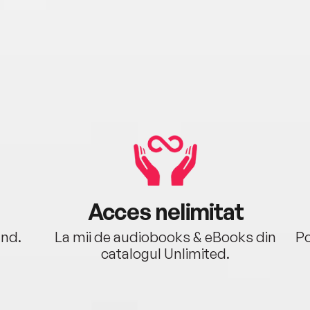
Acces nelimitat
ând.
La mii de audiobooks & eBooks din
Po
catalogul Unlimited.