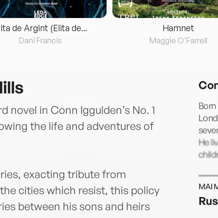
lita de Argint (Elita de...
Hamnet
Dani Francis
Maggie O'Farrell
ills
Con
Born 
rd novel in Conn Iggulden’s No. 1
Londo
lowing the life and adventures of
seven
He li
child
ries, exacting tribute from
MAI 
e cities which resist, this policy
Rus
alries between his sons and heirs