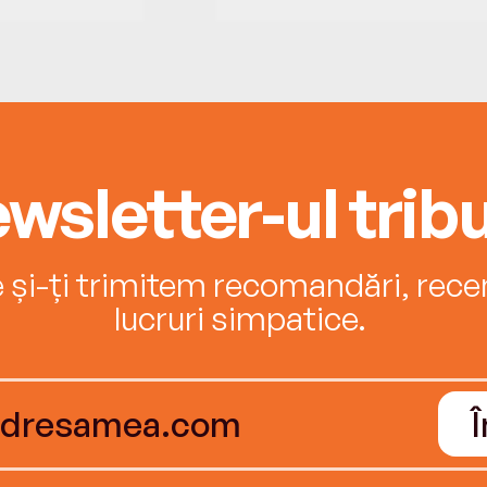
wsletter-ul tribu
e și-ți trimitem recomandări, recenz
lucruri simpatice.