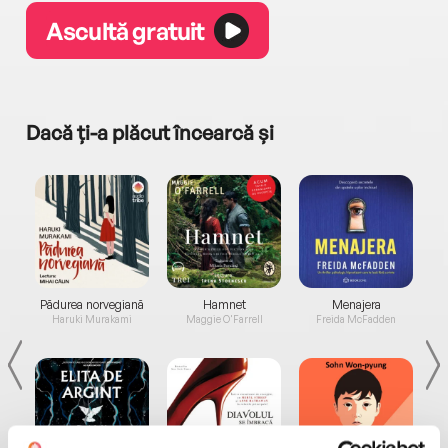
Ascultă gratuit
Dacă ți-a plăcut încearcă și
a...
Pădurea norvegiană
Hamnet
Menajera
I
Haruki Murakami
Maggie O'Farrell
Freida McFadden