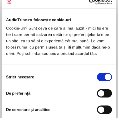
Elita de Argint (Elita
Diavolul se îmbracă de
Migdală
de...
la...
Dani Francis
Lauren Weisberger
Sohn Won-pyung
AudioTribe.ro folosește cookie-uri
Cookie-uri? Sunt ceva de care ai mai auzit - mici fișiere
text care permit salvarea setărilor și preferințelor tale pe
un site, ca tu să ai o experiență cât mai bună. Le vom
Despre
carte
folosi numai cu permisiunea ta și îți mulțumim dacă ne-o
Una novela del autor de superventasde los New
oferi. Poți schimba sau anula oricând acordul tău.
York Times y recipiente del premio Raymond
Chandler, Don Winslow,acerca delpadrinode la
Selecția
mafia Sam Giancana--parecido en estilo y
Strict necesare
consimțământului
contendio a The Cartel.
MAI MULT
Recenzii
De preferință
Pura Verdadera pero dura !
De cercetare și analitice