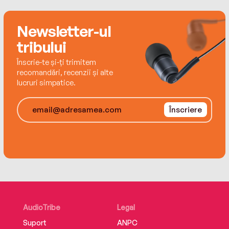
Rhode Island.
Newsletter-ul
tribului
Înscrie-te și-ți trimitem
recomandări, recenzii și alte
lucruri simpatice.
Înscriere
AudioTribe
Legal
Suport
ANPC