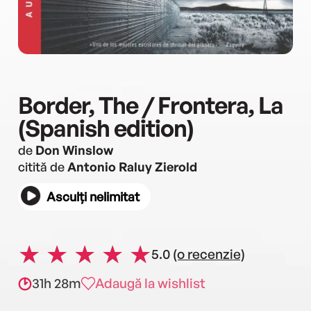
Border, The / Frontera, La
(Spanish edition)
de
Don Winslow
citită de
Antonio Raluy Zierold
Asculți nelimitat
5.0
(o recenzie)
31h 28m
Adaugă la wishlist