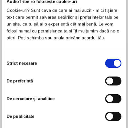
AudioTribe.ro folosește cookie-uri
Cookie-uri? Sunt ceva de care ai mai auzit - mici fișiere
text care permit salvarea setărilor și preferințelor tale pe
Despre
carte
un site, ca tu să ai o experiență cât mai bună. Le vom
folosi numai cu permisiunea ta și îți mulțumim dacă ne-o
The debut novel by a British writer with nearly
oferi. Poți schimba sau anula oricând acordul tău.
two decades of African experience – a
compelling courtroom drama and a gritty,
aromatic evocation of place, inspired by recent
Selecția
events.
Strict necesare
consimțământului
MAI MULT
În acest moment nu există recenzii
De preferință
pentru această carte
British lawyer Paula Shackleton is mourning a
lost love when a small man in a lemon-coloured
suit accosts her over breakfast in a Boston
De cercetare și analitice
hotel. Winston Peabody represents the African
Michela Wrong
state of North Darrar, embroiled in a border
De publicitate
arbitration case with its giant neighbour. He
Michela Wrong is a distinguished international
needs help with the hearings in The Hague,
journalist, and has worked as a foreign