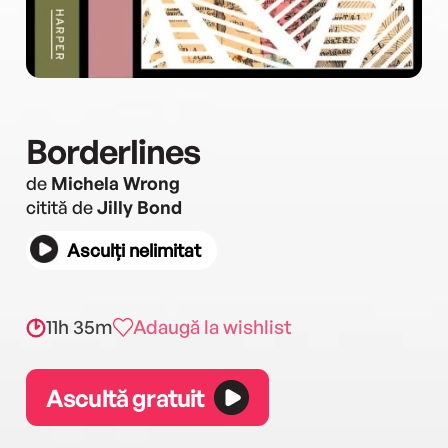
Borderlines
de
Michela Wrong
citită de
Jilly Bond
Asculți nelimitat
11h 35m
Adaugă la wishlist
Ascultă gratuit