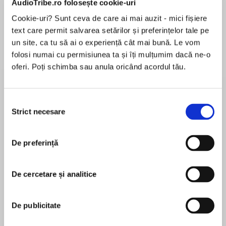
AudioTribe.ro folosește cookie-uri
Cookie-uri? Sunt ceva de care ai mai auzit - mici fișiere
text care permit salvarea setărilor și preferințelor tale pe
Despre
carte
un site, ca tu să ai o experiență cât mai bună. Le vom
folosi numai cu permisiunea ta și îți mulțumim dacă ne-o
The first in a brand-new series about dancing,
oferi. Poți schimba sau anula oricând acordul tău.
friendship and following your dreams from best-
loved author Jean Ure, whose books are
described by Jacqueline Wilson as “funny,
Selecția
funky, feisty - and fantastic reads!”
Strict necesare
consimțământului
MAI MULT
În acest moment nu există recenzii
When new girl Caitlyn arrives at Coombe House
De preferință
pentru această carte
School Maddy is sure she must be a fellow
ballet dancer; she certainly has all the grace
and poise of a ballerina. So when Caitlyn denies
De cercetare și analitice
it, Maddy isn’t convinced. But it isn’t until she
Jean Ure
comes across Caitlyn practising ballet in the
De publicitate
gym that she realises there must be more to her
Jean Ure was born in Surrey and, when growing
story… Just what can it be? Maddy is
up, knew that she was going to be a writer or a