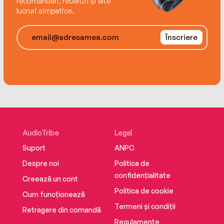
recomandări, recenzii și alte
lucruri simpatice.
Înscriere
AudioTribe
Legal
Suport
ANPC
Despre noi
Politica de
confidențialitate
Creează un cont
Politica de cookie
Cum funcționează
Termeni și condiții
Retragere din comandă
Regulamente