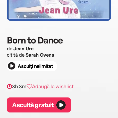
Born to Dance
de
Jean Ure
citită de
Sarah Ovens
Asculți nelimitat
3h 3m
Adaugă la wishlist
Ascultă gratuit