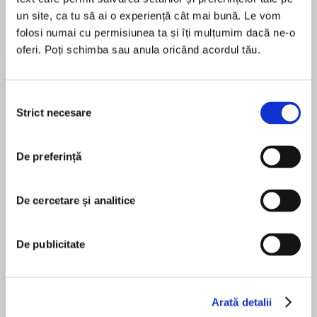
un site, ca tu să ai o experiență cât mai bună. Le vom
folosi numai cu permisiunea ta și îți mulțumim dacă ne-o
Despre
carte
oferi. Poți schimba sau anula oricând acordul tău.
As seen on ITV’s Living on the Veg
Selecția
OVER 1 MILLION BOSH! BOOKS SOLD ’The
Strict necesare
consimțământului
vegan Jamie Olivers.’ The Times
MAI MULT
Save the Planet and Feel Amazing
De preferință
În acest moment nu există recenzii
pentru această carte
Includes Exclusive Audio Content with Bosh’s
De cercetare și analitice
first ever ‘fireside chat’, bonus Q&A and more!
BOSH!, the pioneers of simple, easy and
De publicitate
Henry Firth
delicious plant-based cooking, are here to make
a sustainable and ethical lifestyle accessible to
everyone.
Arată detalii
Ian Theasby