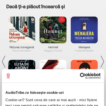
Dacă ți-a plăcut încearcă și
a...
Pădurea norvegiană
Hamnet
Menajera
I
Haruki Murakami
Maggie O'Farrell
Freida McFadden
Elita de Argint (Elita
Diavolul se îmbracă de
Migdală
AudioTribe.ro folosește cookie-uri
de...
la...
Dani Francis
Lauren Weisberger
Sohn Won-pyung
Cookie-uri? Sunt ceva de care ai mai auzit - mici fișiere
text care permit salvarea setărilor și preferințelor tale pe