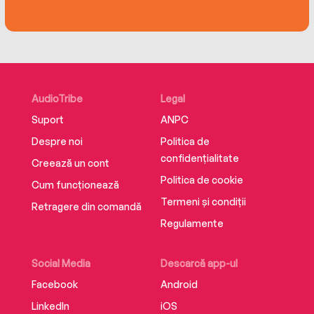
Production Music courtesy of
www.epidemicsound.com.
AudioTribe
Legal
Suport
ANPC
Despre noi
Politica de
confidențialitate
Creează un cont
Politica de cookie
Cum funcționează
Termeni și condiții
Retragere din comandă
Regulamente
Social Media
Descarcă app-ul
Facebook
Android
LinkedIn
iOS