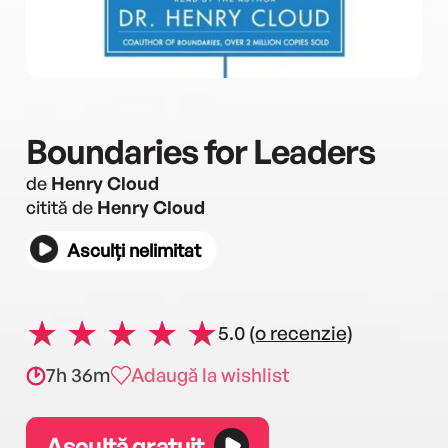
Boundaries for Leaders
de
Henry Cloud
citită de
Henry Cloud
Asculți nelimitat
5.0
(o recenzie)
7h 36m
Adaugă la wishlist
Ascultă gratuit