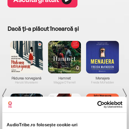
Dacă ți-a plăcut încearcă și
a...
Pădurea norvegiană
Hamnet
Menajera
I
Haruki Murakami
Maggie O'Farrell
Freida McFadden
AudioTribe.ro folosește cookie-uri