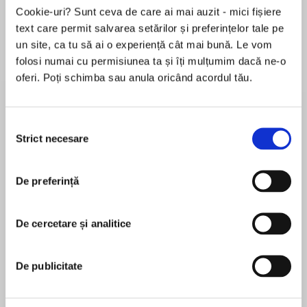
Elita de Argint (Elita
Diavolul se îmbracă de
Migdală
Cookie-uri? Sunt ceva de care ai mai auzit - mici fișiere
de...
la...
Dani Francis
Lauren Weisberger
Sohn Won-pyung
text care permit salvarea setărilor și preferințelor tale pe
un site, ca tu să ai o experiență cât mai bună. Le vom
folosi numai cu permisiunea ta și îți mulțumim dacă ne-o
oferi. Poți schimba sau anula oricând acordul tău.
Despre
carte
In Boundaries for Leaders, clinical psychologist
Selecția
and bestselling author Dr. Henry Cloud
Strict necesare
consimțământului
leverages his expertise of human behavior,
neuroscience, and business leadership to
De preferință
explain how the best leaders set boundaries
MAI MULT
within their organizations--with their teams and
În acest moment nu există recenzii
with themselves--to improve performance and
De cercetare și analitice
pentru această carte
increase employee and customer satisfaction.
In a voice that is motivating and inspiring, Dr.
De publicitate
Cloud offers practical advice on how to manage
Henry Cloud
teams, coach direct reports, and instill an