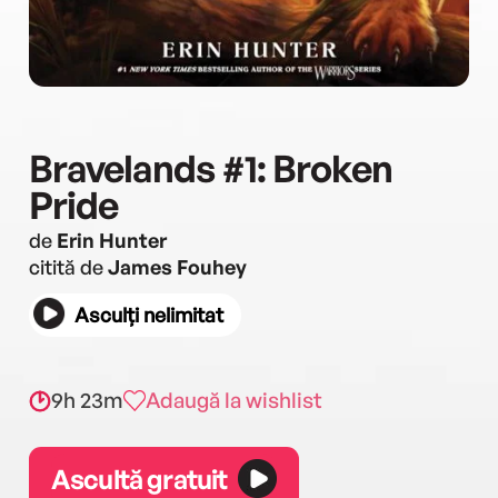
Bravelands #1: Broken
Pride
de
Erin Hunter
citită de
James Fouhey
Asculți nelimitat
9h 23m
Adaugă la wishlist
Ascultă gratuit