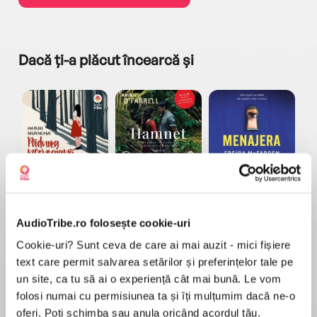
Dacă ți-a plăcut încearcă și
a...
Pădurea norvegiană
Hamnet
Menajera
I
Haruki Murakami
Maggie O'Farrell
Freida McFadden
AudioTribe.ro folosește cookie-uri
Cookie-uri? Sunt ceva de care ai mai auzit - mici fișiere
text care permit salvarea setărilor și preferințelor tale pe
un site, ca tu să ai o experiență cât mai bună. Le vom
folosi numai cu permisiunea ta și îți mulțumim dacă ne-o
Elita de Argint (Elita
Diavolul se îmbracă de
Migdală
oferi. Poți schimba sau anula oricând acordul tău.