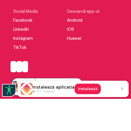
Social Media
Descarcă app-ul
Facebook
Android
LinkedIn
iOS
Instagram
Huawei
TikTok
Instalează aplicația
✕
Instalează
★ 4.7 · Gratuit