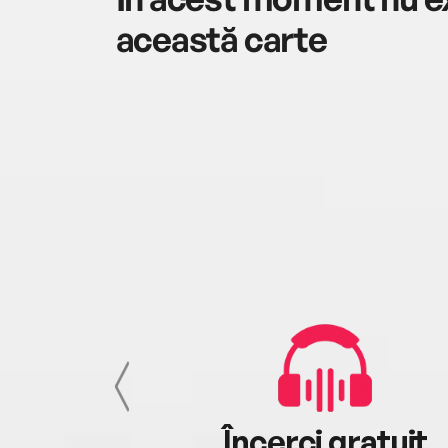
această carte
cu tine
Încerci gratuit