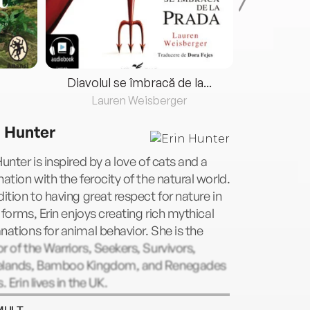
Diavolul se îmbracă de la...
Lauren Weisberger
Fre
n Hunter
Hunter is inspired by a love of cats and a
nation with the ferocity of the natural world.
dition to having great respect for nature in
ts forms, Erin enjoys creating rich mythical
nations for animal behavior. She is the
r of the Warriors, Seekers, Survivors,
elands, Bamboo Kingdom, and Renegades
s. Erin lives in the UK.