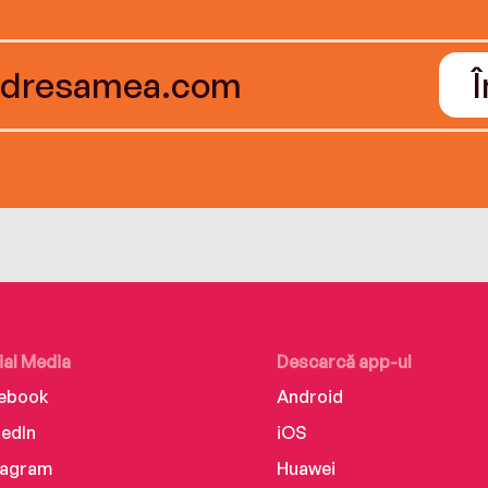
ial Media
Descarcă app-ul
ebook
Android
kedIn
iOS
tagram
Huawei