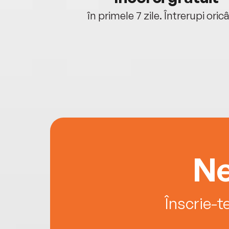
oriunde ești.
în primele 7 zile. Întrerupi oric
Ne
Înscrie-t