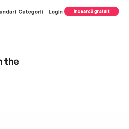
andări
Categorii
Login
Încearcă gratuit
 the