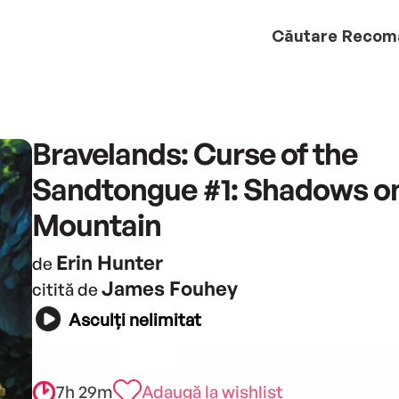
Căutare
Recom
Bravelands: Curse of the
Sandtongue #1: Shadows on
Mountain
Erin Hunter
de
James Fouhey
citită de
Asculți nelimitat
7h 29m
Adaugă la wishlist