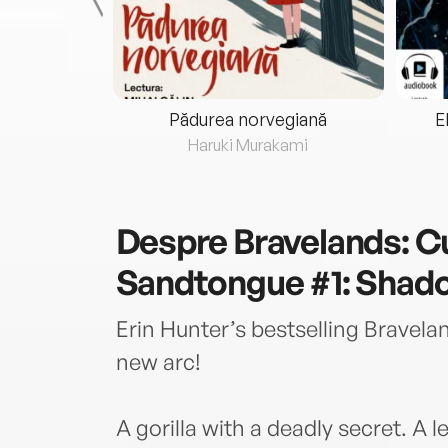
eria...
Pădurea norvegiană
E
ris
Haruki Murakami
Despre
Bravelands: C
Sandtongue #1: Shad
Erin Hunter’s bestselling Bravela
new arc!
A gorilla with a deadly secret. A 