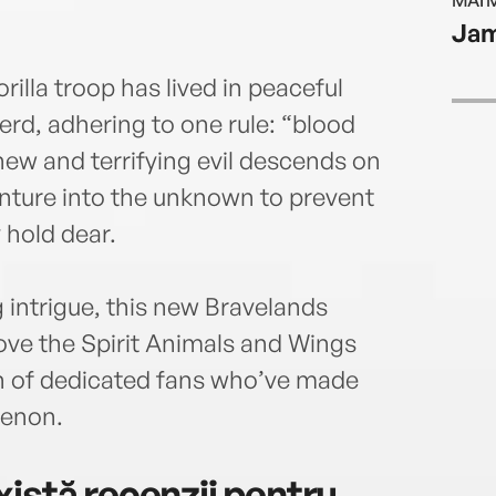
MAI 
Jam
rilla troop has lived in peaceful
rd, adhering to one rule: “blood
new and terrifying evil descends on
nture into the unknown to prevent
 hold dear.
ng intrigue, this new Bravelands
love the Spirit Animals and Wings
gion of dedicated fans who’ve made
menon.
istă recenzii pentru