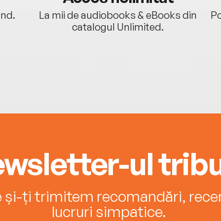
ând.
La mii de audiobooks & eBooks din
Po
catalogul Unlimited.
wsletter-ul tribu
e și-ți trimitem recomandări, recenz
lucruri simpatice.