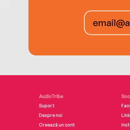
AudioTribe
Soc
Suport
Fac
Despre noi
Lin
Creează un cont
Ins