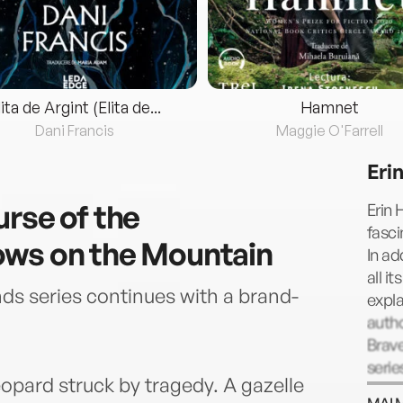
lita de Argint (Elita de...
Hamnet
Dani Francis
Maggie O'Farrell
Eri
urse of the
Erin 
fasci
ows on the Mountain
In ad
all i
nds series continues with a brand-
expla
autho
Brav
serie
leopard struck by tragedy. A gazelle