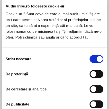
AudioTribe.ro folosește cookie-uri
Cookie-uri? Sunt ceva de care ai mai auzit - mici fișiere
text care permit salvarea setărilor și preferințelor tale pe
Despre
carte
un site, ca tu să ai o experiență cât mai bună. Le vom
FromUSA Todaybestselling author Roxy Sloane
folosi numai cu permisiunea ta și îți mulțumim dacă ne-o
comes the second installment in the blazing hot
oferi. Poți schimba sau anula oricând acordul tău.
dark academia romance trilogy—perfect for
fans of Ana Huang, Emily McIntire, and Lauren
Asher!
Selecția
MAI MULT
Strict necesare
consimțământului
În acest moment nu există recenzii
“Oxford, England. The city of dreaming spires,
pentru această carte
dark secrets... And desire.”
De preferință
Roxy Sloane
The man I trusted might be the monster I’ve
been hunting for…
De cercetare și analitice
Roxy Sloanewas born and raised in England, and
got her bachelor’s degree at the University of
I came to Oxford to uncover dark secrets, but
Oxford, where she absolutely did not attend any
De publicitate
instead, I found desire.