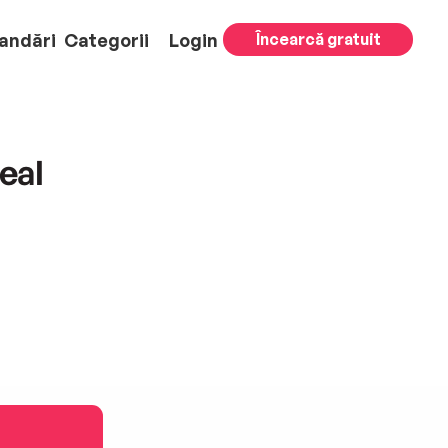
andări
Categorii
Login
Încearcă gratuit
eal