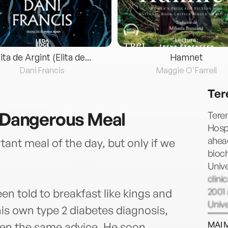
lita de Argint (Elita de...
Hamnet
Dani Francis
Maggie O'Farrell
Ter
a Dangerous Meal
Teren
Hospi
ahead
ant meal of the day, but only if we
bioc
Unive
clin
2001 
en told to breakfast like kings and
Unive
his own type 2 diabetes diagnosis,
visit
MAI 
ven the same advice. He soon