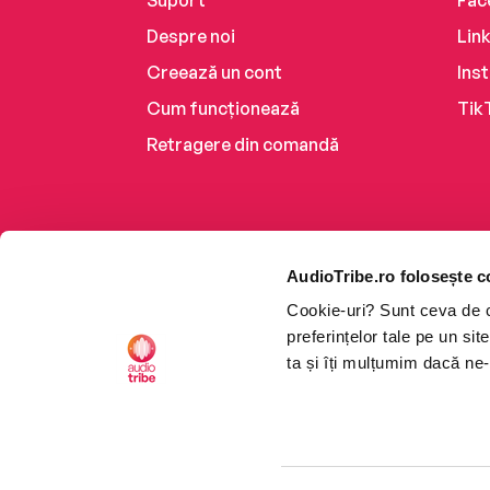
Suport
Fac
Despre noi
Lin
Creează un cont
Ins
Cum funcționează
Tik
Retragere din comandă
AudioTribe.ro folosește c
Cookie-uri? Sunt ceva de ca
preferințelor tale pe un si
ta și îți mulțumim dacă ne-
Platforma de audiobooks ș