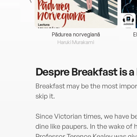
eria...
Pădurea norvegiană
E
ris
Haruki Murakami
Despre
Breakfast is 
Breakfast may be the most import
skip it.
Since Victorian times, we have be
dine like paupers. In the wake of 
Professor Terence Kealey was gi