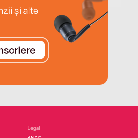
ii și alte
Înscriere
Legal