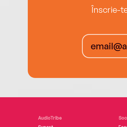
Înscrie-t
AudioTribe
Soc