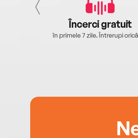
cu tine
Încerci gratuit
oriunde ești.
în primele 7 zile. Întrerupi oric
Ne