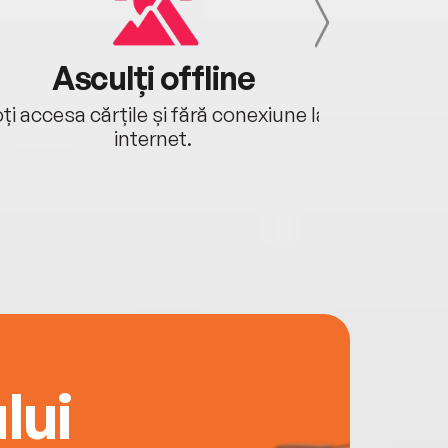
Asculți offline
Aj
ți accesa cărțile și fără conexiune la
Ascultă a
internet.
lui