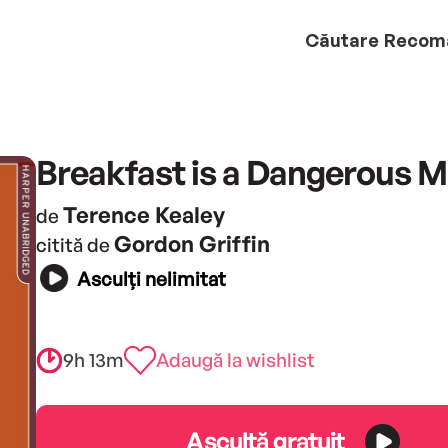
Căutare
Recom
Breakfast is a Dangerous M
Terence Kealey
de
Gordon Griffin
citită de
Asculți nelimitat
9h 13m
Adaugă la wishlist
Ascultă gratuit