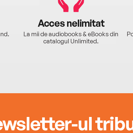
Acces nelimitat
ând.
La mii de audiobooks & eBooks din
Po
catalogul Unlimited.
wsletter-ul tribu