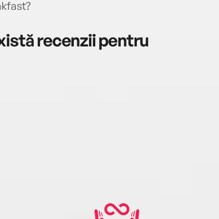
akfast?
istă recenzii pentru