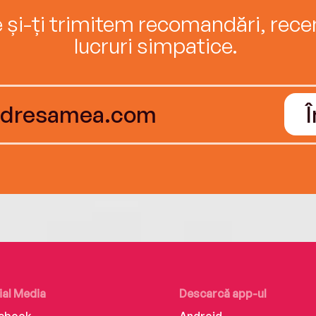
e și-ți trimitem recomandări, recenz
lucruri simpatice.
ial Media
Descarcă app-ul