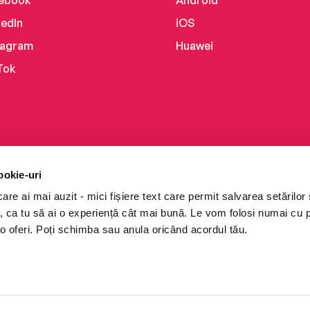
ebook
Android
kedIn
iOS
tagram
Huawei
Tok
ookie-uri
re ai mai auzit - mici fișiere text care permit salvarea setărilor 
te, ca tu să ai o experiență cât mai bună. Le vom folosi numai cu
o oferi. Poți schimba sau anula oricând acordul tău.
i books a Cărturești.