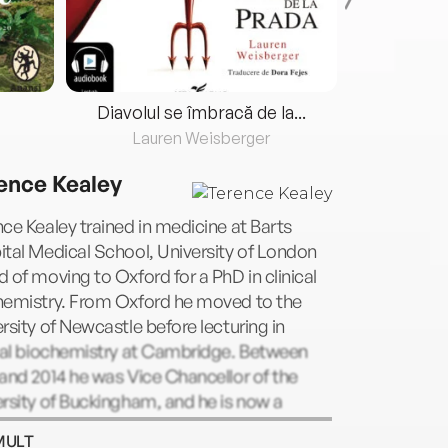
Diavolul se îmbracă de la...
Lauren Weisberger
Fre
ence Kealey
ce Kealey trained in medicine at Barts
tal Medical School, University of London
 of moving to Oxford for a PhD in clinical
hemistry. From Oxford he moved to the
rsity of Newcastle before lecturing in
ical biochemistry at Cambridge. Between
and 2014 he was Vice Chancellor of the
rsity of Buckingham, and he is now a
ing scholar at the Center for the Study of
MULT