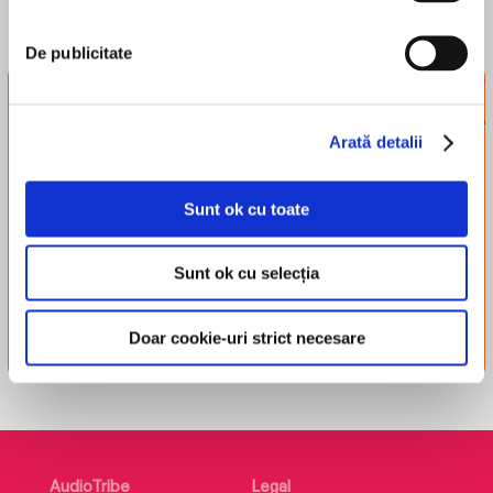
De publicitate
Newsletter-ul
tribului
Arată detalii
Înscrie-te și-ți trimitem
recomandări, recenzii și alte
Sunt ok cu toate
lucruri simpatice.
Sunt ok cu selecția
Înscriere
Doar cookie-uri strict necesare
AudioTribe
Legal