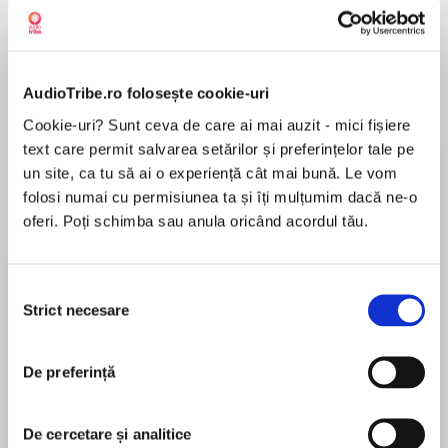
AudioTribe.ro folosește cookie-uri
Elita de Argint (Elita
Diavolul se îmbracă de
Migdală
de...
la...
Dani Francis
Lauren Weisberger
Sohn Won-pyung
Cookie-uri? Sunt ceva de care ai mai auzit - mici fișiere
text care permit salvarea setărilor și preferințelor tale pe
un site, ca tu să ai o experiență cât mai bună. Le vom
folosi numai cu permisiunea ta și îți mulțumim dacă ne-o
oferi. Poți schimba sau anula oricând acordul tău.
Despre
carte
MAI MULT
Selecția
În acest moment nu există recenzii
Strict necesare
consimțământului
pentru această carte
De preferință
De cercetare și analitice