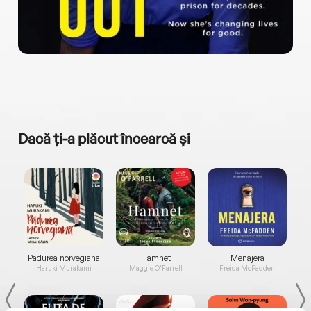
Dacă ți-a plăcut încearcă și
a...
Pădurea norvegiană
Hamnet
Menajera
I
Haruki Murakami
Maggie O'Farrell
Freida McFadden