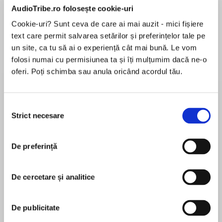
AudioTribe.ro folosește cookie-uri
Cookie-uri? Sunt ceva de care ai mai auzit - mici fișiere
text care permit salvarea setărilor și preferințelor tale pe
Despre
carte
un site, ca tu să ai o experiență cât mai bună. Le vom
folosi numai cu permisiunea ta și îți mulțumim dacă ne-o
‘America’s preeminent fiction writer’ New Yorker
oferi. Poți schimba sau anula oricând acordul tău.
Michaela and her husband have moved to the
starkly beautiful but uncanny landscape of New
Selecția
Mexico, to take residency at a distinguished
Strict necesare
consimțământului
MAI MULT
academic institute. But then Gerard is stricken
În acest moment nu există recenzii
with a mysterious illness, initially misdiagnosed,
pentru această carte
and soon their life begins to resemble a
De preferință
nightmare. At thirty-seven, Michaela faces the
terrifying prospect of widowhood – and the loss
De cercetare și analitice
of Gerard, whose identity has greatly shaped
Joyce Carol Oates
her own.
Joyce Carol Oates is a novelist, critic, playwright,
De publicitate
In vividly depicted scenes of escalating
poet and author of short stories and one of