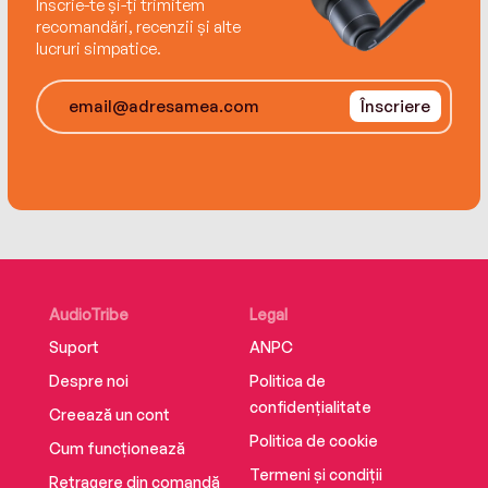
Înscrie-te și-ți trimitem
recomandări, recenzii și alte
lucruri simpatice.
Înscriere
AudioTribe
Legal
Suport
ANPC
Despre noi
Politica de
confidențialitate
Creează un cont
Politica de cookie
Cum funcționează
Termeni și condiții
Retragere din comandă