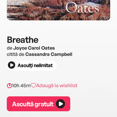
Breathe
de
Joyce Carol Oates
citită de
Cassandra Campbell
Asculți nelimitat
10h 45m
Adaugă la wishlist
Ascultă gratuit