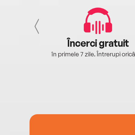
cu tine
Încerci gratuit
oriunde ești.
în primele 7 zile. Întrerupi oric