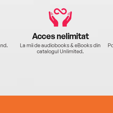
Acces nelimitat
ând.
La mii de audiobooks & eBooks din
Po
catalogul Unlimited.