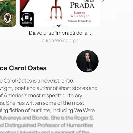
Diavolul se îmbracă de la...
Lauren Weisberger
Fre
ce Carol Oates
 Carol Oates is a novelist, critic,
right, poet and author of short stories and
f America’s most respected literary
es. She has written some of the most
ing fiction of our time, including We Were
ulvaneys and Blonde. She is the Roger S.
nd Distinguished Professor of Humanities
inceton University and a recipient of the