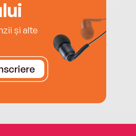
lui
ii și alte
Înscriere