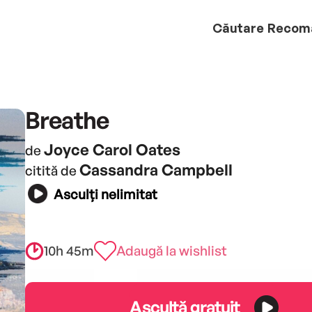
Căutare
Recom
Breathe
Joyce Carol Oates
de
Cassandra Campbell
citită de
Asculți nelimitat
10h 45m
Adaugă la wishlist
Ascultă gratuit