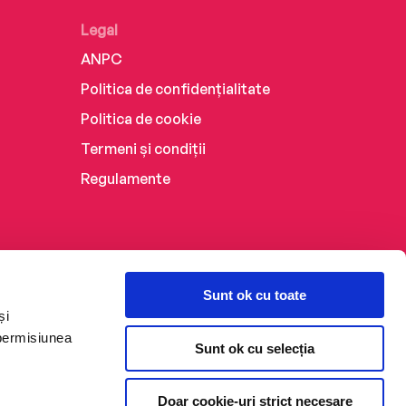
Legal
ANPC
Politica de confidențialitate
Politica de cookie
Termeni și condiții
Regulamente
Sunt ok cu toate
și
 permisiunea
Sunt ok cu selecția
Doar cookie-uri strict necesare