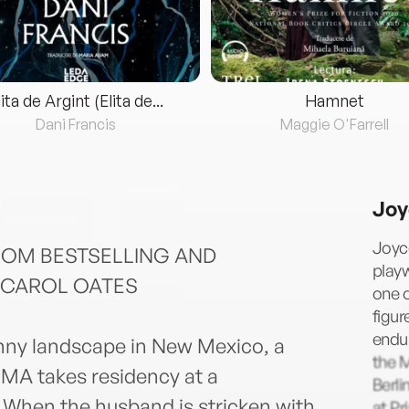
lita de Argint (Elita de...
Hamnet
Dani Francis
Maggie O'Farrell
Joy
Joyce
ROM BESTSELLING AND
playw
 CAROL OATES
one o
figur
endur
anny landscape in New Mexico, a
the M
MA takes residency at a
Berli
. When the husband is stricken with
at Pr