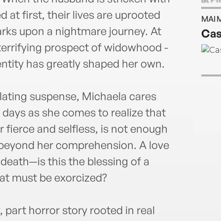
Nati
 at first, their lives are uprooted
MAI 
Award
ks upon a nightmare journey. At
Cas
terrifying prospect of widowhood -
entity has greatly shaped her own.
alating suspense, Michaela cares
l days as she comes to realize that
 fierce and selfless, is not enough
s beyond her comprehension. A love
death—is this the blessing of a
hat must be exorcized?
, part horror story rooted in real