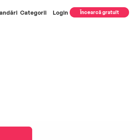
andări
Categorii
Login
Încearcă gratuit