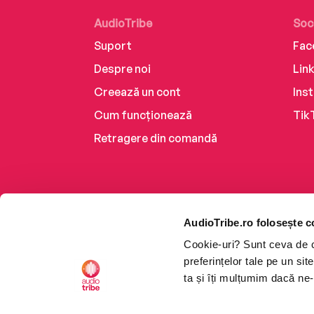
AudioTribe
Soc
Suport
Fac
Despre noi
Lin
Creează un cont
Ins
Cum funcționează
Tik
Retragere din comandă
AudioTribe.ro folosește c
Cookie-uri? Sunt ceva de ca
preferințelor tale pe un si
ta și îți mulțumim dacă ne-