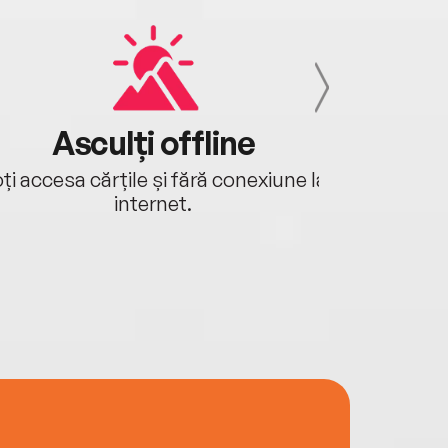
Asculți offline
Aj
ți accesa cărțile și fără conexiune la
Ascultă a
internet.