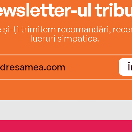
wsletter-ul tribu
e și-ți trimitem recomandări, recenz
lucruri simpatice.