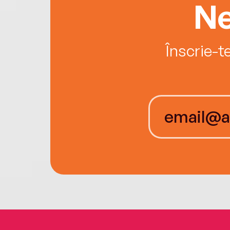
Ne
Înscrie-t