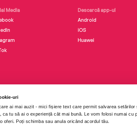
ial Media
Descarcă app-ul
ebook
Android
kedIn
iOS
tagram
Huawei
Tok
ookie-uri
re ai mai auzit - mici fișiere text care permit salvarea setărilor 
te, ca tu să ai o experiență cât mai bună. Le vom folosi numai cu
o oferi. Poți schimba sau anula oricând acordul tău.