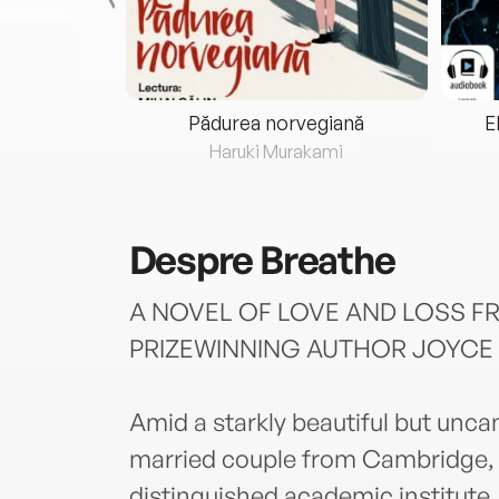
eria...
Pădurea norvegiană
E
ris
Haruki Murakami
Despre
Breathe
A NOVEL OF LOVE AND LOSS F
PRIZEWINNING AUTHOR JOYCE
Amid a starkly beautiful but unc
married couple from Cambridge, 
distinguished academic institute