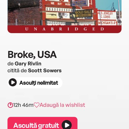
Broke, USA
de
Gary Rivlin
citită de
Scott Sowers
Asculți nelimitat
12h 46m
Adaugă la wishlist
Ascultă gratuit