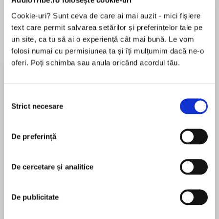
AudioTribe.ro folosește cookie-uri
de...
la...
Dani Francis
Lauren Weisberger
Sohn Won-pyung
Cookie-uri? Sunt ceva de care ai mai auzit - mici fișiere
text care permit salvarea setărilor și preferințelor tale pe
un site, ca tu să ai o experiență cât mai bună. Le vom
folosi numai cu permisiunea ta și îți mulțumim dacă ne-o
Despre
carte
oferi. Poți schimba sau anula oricând acordul tău.
From the author of the New York Times Notable
Book of the Year Drive By comes a unique and
Selecția
riveting exploration of one of America’s largest
Strict necesare
consimțământului
and fastest-growing industries—the business of
poverty. Broke, USA is a Fast Food Nation for
MAI MULT
the “poverty industry” that will also appeal to
De preferință
În acest moment nu există recenzii
readers of Barbara Ehrenreich (Nickel and
pentru această carte
Dimed) and David Shipler (The Working Poor).
De cercetare și analitice
Gary Rivlin
De publicitate
Gary Rivlin is a Pulitzer Prize–winning investigative
reporter who has been writing about technology