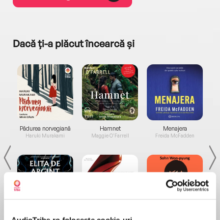
Dacă ți-a plăcut încearcă și
a...
Pădurea norvegiană
Hamnet
Menajera
I
Haruki Murakami
Maggie O'Farrell
Freida McFadden
Elita de Argint (Elita
Diavolul se îmbracă de
Migdală