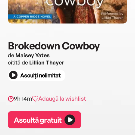
Brokedown Cowboy
de
Maisey Yates
citită de
Lillian Thayer
Asculți nelimitat
9h 14m
Adaugă la wishlist
Ascultă gratuit