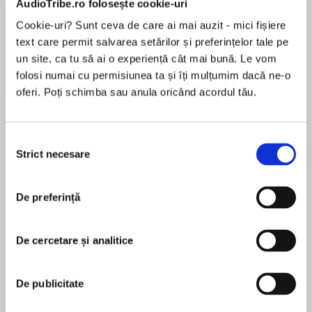
AudioTribe.ro folosește cookie-uri
Cookie-uri? Sunt ceva de care ai mai auzit - mici fișiere
text care permit salvarea setărilor și preferințelor tale pe
Despre
carte
un site, ca tu să ai o experiență cât mai bună. Le vom
folosi numai cu permisiunea ta și îți mulțumim dacă ne-o
Enjoy this sexy cowboy romanceby New York
oferi. Poți schimba sau anula oricând acordul tău.
Times bestselling author Maisey Yates! There
are lines best friends shouldn't cross, but in
Copper Ridge, Oregon, the temptation might be
Selecția
too much…
Strict necesare
consimțământului
MAI MULT
În acest moment nu există recenzii
If practice makes perfect, Connor Garrett
De preferință
pentru această carte
should be world champion of being alone. Since
losing his wife he's concentrated exclusively on
his family's ranch. Until Felicity Foster needs a
De cercetare și analitice
place to stay and Connor invites her to move in
Maisey Yates
temporarily. That's what friends do. What
De publicitate
friends don't do? Start fantasizing about each
Maisey Yates is the New York Times bestselling
other in their underwear. Or out of it…
author of over one hundred romance novels. An