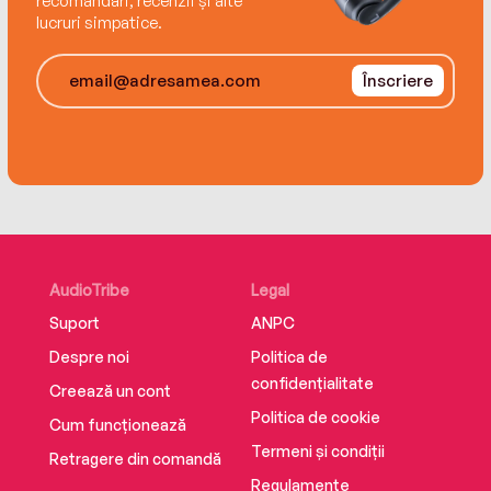
recomandări, recenzii și alte
lucruri simpatice.
Înscriere
AudioTribe
Legal
Suport
ANPC
Despre noi
Politica de
confidențialitate
Creează un cont
Politica de cookie
Cum funcționează
Termeni și condiții
Retragere din comandă
Regulamente