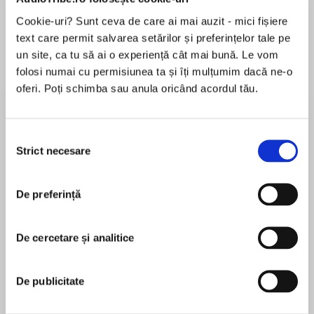
de...
la...
Dani Francis
Lauren Weisberger
Sohn Won-pyung
Cookie-uri? Sunt ceva de care ai mai auzit - mici fișiere
text care permit salvarea setărilor și preferințelor tale pe
un site, ca tu să ai o experiență cât mai bună. Le vom
folosi numai cu permisiunea ta și îți mulțumim dacă ne-o
Despre
carte
oferi. Poți schimba sau anula oricând acordul tău.
“Eamon Javers has produced a remarkable
book about the secret world of business
Selecția
warfare—a world filled with corporate spies and
Strict necesare
consimțământului
covert ops and skullduggery… An important
book that has the added pleasure of reading like
MAI MULT
a spy novel.” —David Grann, author of The Lost
De preferință
În acest moment nu există recenzii
City of Z
pentru această carte
De cercetare și analitice
Award-winning reporter Eamon Javers’s Broker,
Eamon Javers
Trader, Lawyer, Spy is a penetrating work of
investigative and historical journalism about the
De publicitate
A Washington reporter for CNBC, Eamon Javers
evolution of corporate espionage, exploring the
was previously a correspondent for Politico and a
dangerous and combustible power spies hold