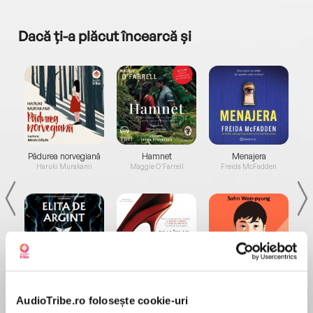
Dacă ți-a plăcut încearcă și
a...
Pădurea norvegiană
Hamnet
Menajera
I
Haruki Murakami
Maggie O'Farrell
Freida McFadden
Elita de Argint (Elita
Diavolul se îmbracă de
Migdală
de...
la...
Dani Francis
Lauren Weisberger
Sohn Won-pyung
AudioTribe.ro folosește cookie-uri