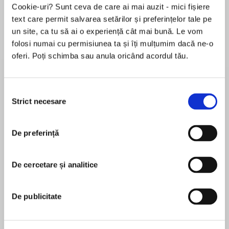
Cookie-uri? Sunt ceva de care ai mai auzit - mici fișiere
text care permit salvarea setărilor și preferințelor tale pe
un site, ca tu să ai o experiență cât mai bună. Le vom
Despre
carte
folosi numai cu permisiunea ta și îți mulțumim dacă ne-o
oferi. Poți schimba sau anula oricând acordul tău.
Beginning readers will love this I Can Read
adventure starring a doggy construction crew,
gently adapted from James Horvath’s popular
Selecția
picture book of the same title.
Strict necesare
consimțământului
MAI MULT
Top dog Duke and his crew of construction-
De preferință
În acest moment nu există recenzii
worker dogs are ready to knock down an old
pentru această carte
building and build up a shiny new one. With
cranes, bulldozers, dump trucks, and cement
De cercetare și analitice
James Horvath
mixers all on the job, these busy dogs have a lot
to do. Will they finish the new building in time?
James Horvath has worked as a designer and
De publicitate
illustrator for more than fifteen years. In 2002 he
Build, Dogs, Build is a Level One I Can Read
established Jamestoons Studios (with a
book, which means it’s perfect for children