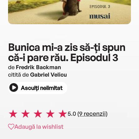
Bunica mi-a zis să-ți spun
că-i pare rău. Episodul 3
de
Fredrik Backman
citită de
Gabriel Velicu
Asculți nelimitat
5.0
(9 recenzii)
Adaugă la wishlist