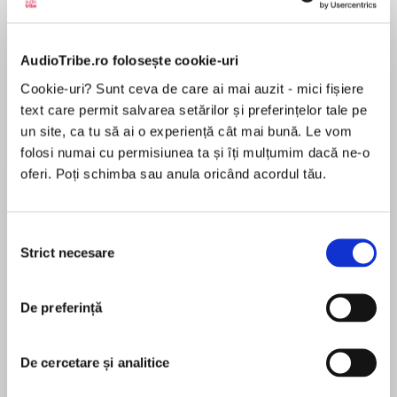
Elita de Argint (Elita
Diavolul se îmbracă de
Migdală
de...
la...
Dani Francis
Lauren Weisberger
Sohn Won-pyung
AudioTribe.ro folosește cookie-uri
Cookie-uri? Sunt ceva de care ai mai auzit - mici fișiere
text care permit salvarea setărilor și preferințelor tale pe
un site, ca tu să ai o experiență cât mai bună. Le vom
Despre
carte
folosi numai cu permisiunea ta și îți mulțumim dacă ne-o
oferi. Poți schimba sau anula oricând acordul tău.
Elsa are șapte ani și o inteligență tăioasă și
necruțătoare care o face să fie diferită, dar și
marginalizată. Singura care o înțelege și care-i
Selecția
cultivă aplombul este bunica, fost medic în
Strict necesare
consimțământului
zone calamitate, privită la rândul ei de ceilalți
MAI MULT
drept o nebună excentrică. Pentru că „toți copiii
În acest moment nu există recenzii
au nevoie de supereroi“, bunica inventează
De preferință
pentru această carte
pentru Elsa povești unde toată lumea este
diferită și nimeni nu trebuie să fie normal, iar
De cercetare și analitice
scopul este să o pregătească pentru ceea ce
urmează să afle și să i se întâmple în viață.