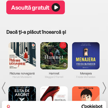
Ascultă gratuit
Dacă ți-a plăcut încearcă și
a...
Pădurea norvegiană
Hamnet
Menajera
I
Haruki Murakami
Maggie O'Farrell
Freida McFadden