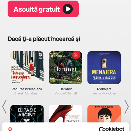
Ascultă gratuit
Dacă ți-a plăcut încearcă și
a...
Pădurea norvegiană
Hamnet
Menajera
I
Haruki Murakami
Maggie O'Farrell
Freida McFadden