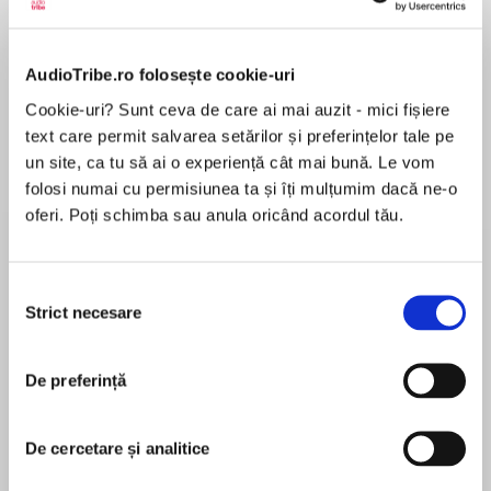
Elita de Argint (Elita
Diavolul se îmbracă de
Migdală
de...
la...
Dani Francis
Lauren Weisberger
Sohn Won-pyung
AudioTribe.ro folosește cookie-uri
Cookie-uri? Sunt ceva de care ai mai auzit - mici fișiere
text care permit salvarea setărilor și preferințelor tale pe
un site, ca tu să ai o experiență cât mai bună. Le vom
Despre
carte
folosi numai cu permisiunea ta și îți mulțumim dacă ne-o
oferi. Poți schimba sau anula oricând acordul tău.
Elsa are șapte ani și o inteligență tăioasă și
necruțătoare care o face să fie diferită, dar și
marginalizată. Singura care o înțelege și care-i
Selecția
cultivă aplombul este bunica, fost medic în
Strict necesare
consimțământului
zone calamitate, privită la rândul ei de ceilalți
MAI MULT
drept o nebună excentrică. Pentru că „toți copiii
În acest moment nu există recenzii
au nevoie de supereroi“, bunica inventează
De preferință
pentru această carte
pentru Elsa povești unde toată lumea este
diferită și nimeni nu trebuie să fie normal, iar
De cercetare și analitice
scopul este să o pregătească pentru ceea ce
urmează să afle și să i se întâmple în viață.