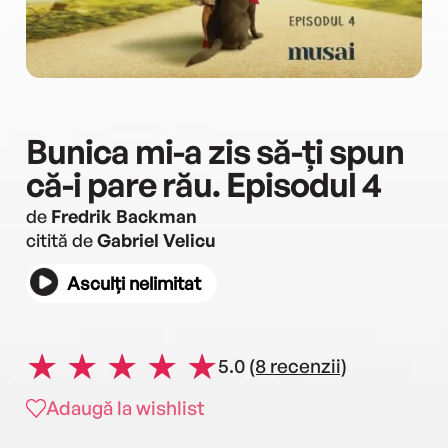
Bunica mi-a zis să-ți spun
că-i pare rău. Episodul 4
de
Fredrik Backman
citită de
Gabriel Velicu
Asculți nelimitat
5.0
(8 recenzii)
Adaugă la wishlist