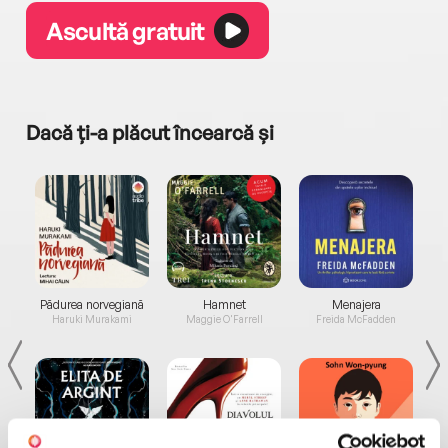
Ascultă gratuit
Dacă ți-a plăcut încearcă și
a...
Pădurea norvegiană
Hamnet
Menajera
I
Haruki Murakami
Maggie O'Farrell
Freida McFadden