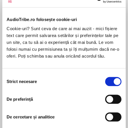
Elita de Argint (Elita
Diavolul se îmbracă de
Migdală
de...
la...
Dani Francis
Lauren Weisberger
Sohn Won-pyung
AudioTribe.ro folosește cookie-uri
Cookie-uri? Sunt ceva de care ai mai auzit - mici fișiere
text care permit salvarea setărilor și preferințelor tale pe
un site, ca tu să ai o experiență cât mai bună. Le vom
Despre
carte
folosi numai cu permisiunea ta și îți mulțumim dacă ne-o
oferi. Poți schimba sau anula oricând acordul tău.
Elsa are șapte ani și o inteligență tăioasă și
necruțătoare care o face să fie diferită, dar și
marginalizată. Singura care o înțelege și care-i
Selecția
cultivă aplombul este bunica, fost medic în
Strict necesare
consimțământului
zone calamitate, privită la rândul ei de ceilalți
MAI MULT
drept o nebună excentrică. Pentru că „toți copiii
În acest moment nu există recenzii
au nevoie de supereroi“, bunica inventează
De preferință
pentru această carte
pentru Elsa povești unde toată lumea este
diferită și nimeni nu trebuie să fie normal, iar
De cercetare și analitice
scopul este să o pregătească pentru ceea ce
urmează să afle și să i se întâmple în viață.