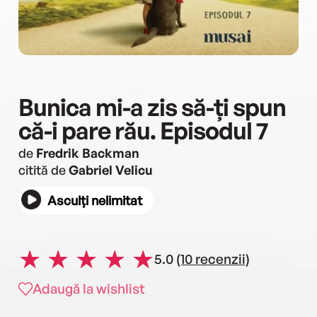
Bunica mi-a zis să-ți spun
că-i pare rău. Episodul 7
de
Fredrik Backman
citită de
Gabriel Velicu
Asculți nelimitat
5.0
(10 recenzii)
Adaugă la wishlist