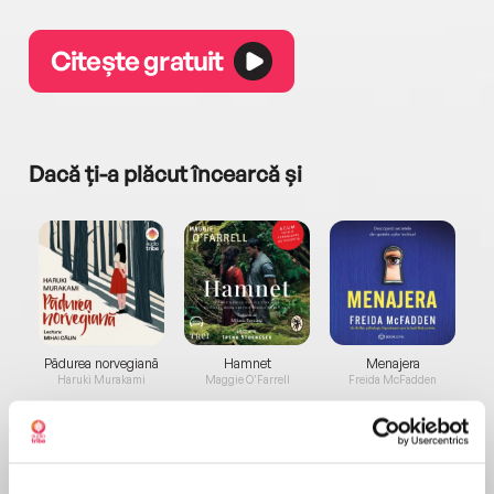
Citește gratuit
Dacă ți-a plăcut încearcă și
a...
Pădurea norvegiană
Hamnet
Menajera
I
Haruki Murakami
Maggie O'Farrell
Freida McFadden