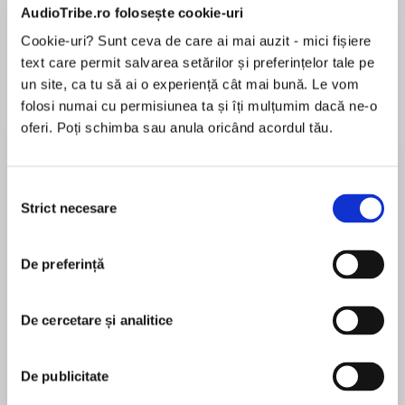
AudioTribe.ro folosește cookie-uri
Cookie-uri? Sunt ceva de care ai mai auzit - mici fișiere
Elita de Argint (Elita
Diavolul se îmbracă de
Migdală
text care permit salvarea setărilor și preferințelor tale pe
de...
la...
Dani Francis
Lauren Weisberger
Sohn Won-pyung
un site, ca tu să ai o experiență cât mai bună. Le vom
folosi numai cu permisiunea ta și îți mulțumim dacă ne-o
oferi. Poți schimba sau anula oricând acordul tău.
Despre
carte
Selecția
„Oricine a citit acea perlă din coroana
Strict necesare
consimțământului
memorialisticii românești care este Eterna
întoarcere, adică Ofrandele Corneliei Pillat, a
De preferință
rămas captivat întâi de toate de personajul
fabulos, aproape marquezian, Gheorghe Ene
MAI MULT
Filipescu, tatăl autoarei, orfanul plecat din
De cercetare și analitice
În acest moment nu există recenzii
Oltenița natală, ajuns ucenic cizmar la
pentru această carte
București, apoi proprietar al unui magazin de
De publicitate
încălțăminte de lux în pasajul Jean Villacrosse
din Calea Victoriei, premiat la Barcelona în 1929