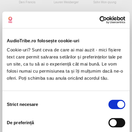
de...
la...
Dani Francis
Lauren Weisberger
Sohn Won-pyung
Despre
carte
AudioTribe.ro folosește cookie-uri
Creating a great business plan is the first and
Cookie-uri? Sunt ceva de care ai mai auzit - mici fișiere
most vital step to business success. Business
text care permit salvarea setărilor și preferințelor tale pe
Plans For Dummies, 2nd Edition, offers quick,
un site, ca tu să ai o experiență cât mai bună. Le vom
easy solutions for all your planning dilemmas.
folosi numai cu permisiunea ta și îți mulțumim dacă ne-o
Packed with the latest tips and advice, this fun,
oferi. Poți schimba sau anula oricând acordul tău.
MAI MULT
friendly resource will help you launch your
În acest moment nu există recenzii
company with confidence.
pentru această carte
Selecția
Discover how to:
Strict necesare
consimțământului
Paul Tiffany
Assess your company's goals and objectives
Paul Tiffany, PhD, is a professor of management
De preferință
at the Haas Business School, UC Berkeley, and an
Create a clear, precise mission statement