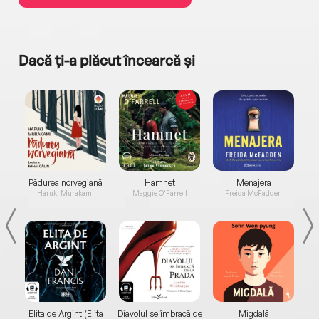
Dacă ți-a plăcut încearcă și
a...
Pădurea norvegiană
Hamnet
Menajera
I
Haruki Murakami
Maggie O'Farrell
Freida McFadden
Elita de Argint (Elita
Diavolul se îmbracă de
Migdală