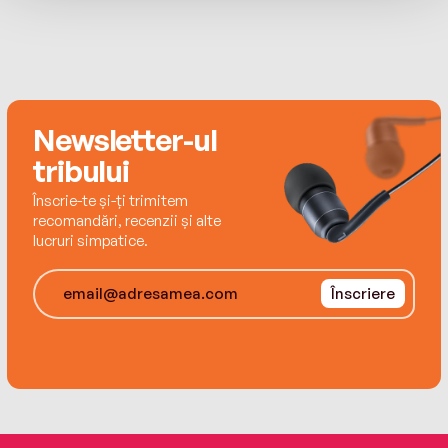
Newsletter-ul
tribului
Înscrie-te și-ți trimitem
recomandări, recenzii și alte
lucruri simpatice.
Înscriere