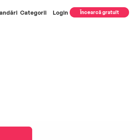
andări
Categorii
Login
Încearcă gratuit