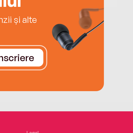
ii și alte
Înscriere