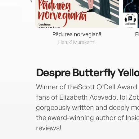
eria...
Pădurea norvegiană
E
ris
Haruki Murakami
Despre
Butterfly Yell
Winner of theScott O’Dell Award f
fans of Elizabeth Acevedo, Ibi Zob
gorgeously written and deeply mo
the award-winning author of Insi
reviews!