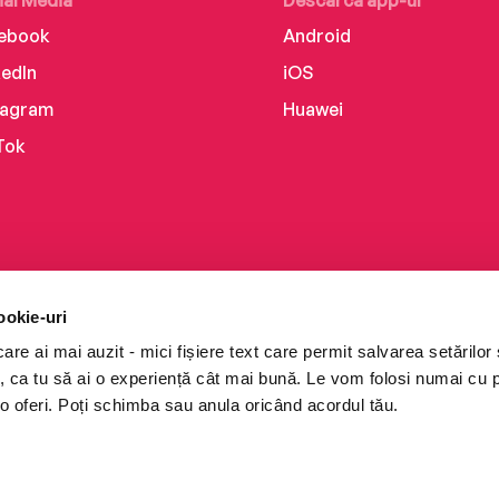
ial Media
Descarcă app-ul
ebook
Android
kedIn
iOS
tagram
Huawei
Tok
ookie-uri
re ai mai auzit - mici fișiere text care permit salvarea setărilor 
te, ca tu să ai o experiență cât mai bună. Le vom folosi numai cu
o oferi. Poți schimba sau anula oricând acordul tău.
i books a Cărturești.