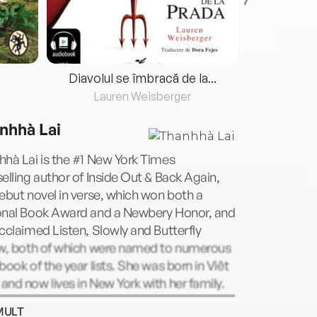
Diavolul se îmbracă de la...
Lauren Weisberger
Fre
nhhà Lai
hà Lai is the #1 New York Times
elling author of Inside Out & Back Again,
ebut novel in verse, which won both a
onal Book Award and a Newbery Honor, and
cclaimed Listen, Slowly and Butterfly
ow, both of which were named to numerous
book of the year lists. She was born in Viêt
nd now lives in New York with her family.
arn more about Thanhhà and her charity,
MULT