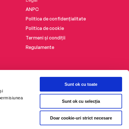
Legal
ANPC
Politica de confidențialitate
Politica de cookie
Termeni și condiții
Regulamente
Sunt ok cu toate
și
 permisiunea
Sunt ok cu selecția
Doar cookie-uri strict necesare