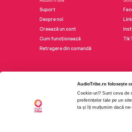
AudioTribe
Soc
Suport
Fac
Despre noi
Lin
Creează un cont
Ins
Cum funcționează
Tik
Retragere din comandă
AudioTribe.ro folosește c
Cookie-uri? Sunt ceva de ca
preferințelor tale pe un si
ta și îți mulțumim dacă ne-
Platforma de audiobooks ș