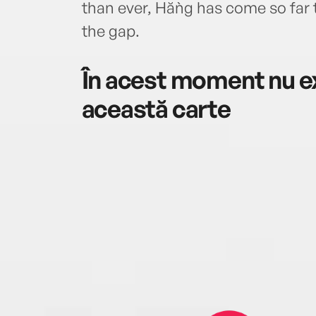
than ever, Hằng has come so far t
the gap.
În acest moment nu ex
această carte