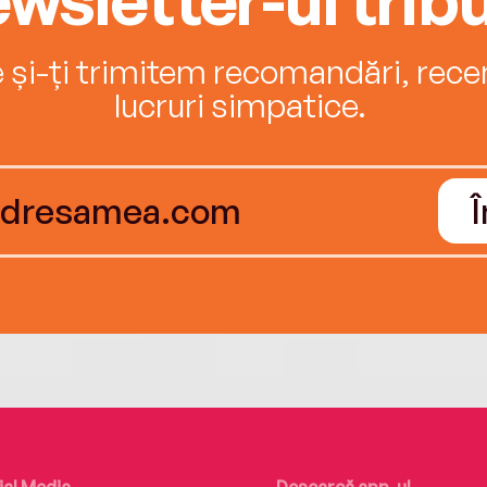
e și-ți trimitem recomandări, recenz
lucruri simpatice.