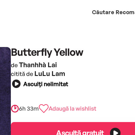
Căutare
Recom
Butterfly Yellow
Thanhhà Lai
de
LuLu Lam
citită de
Asculți nelimitat
6h 33m
Adaugă la wishlist
Ascultă gratuit