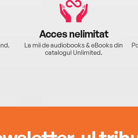
Acces nelimitat
ând.
La mii de audiobooks & eBooks din
Po
catalogul Unlimited.
wsletter-ul tribu