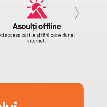
Asculți offline
Aj
ți accesa cărțile și fără conexiune la
Ascultă a
internet.
lui