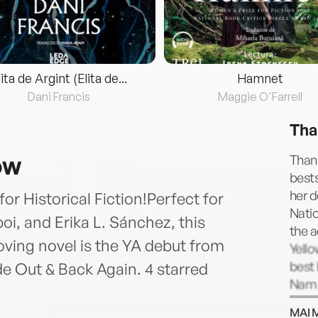
lita de Argint (Elita de...
Hamnet
Dani Francis
Maggie O'Farrell
Tha
ow
Thanh
bests
her d
or Historical Fiction!Perfect for
Nati
oi, and Erika L. Sánchez, this
the a
ving novel is the YA debut from
Yell
best 
de Out & Back Again. 4 starred
Nam a
To le
MAI 