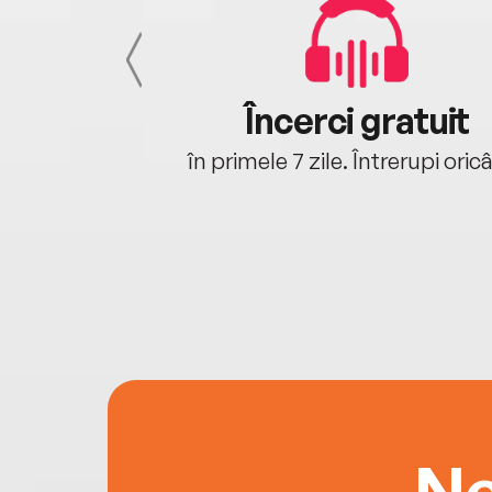
cu tine
Încerci gratuit
oriunde ești.
în primele 7 zile. Întrerupi oric
Ne