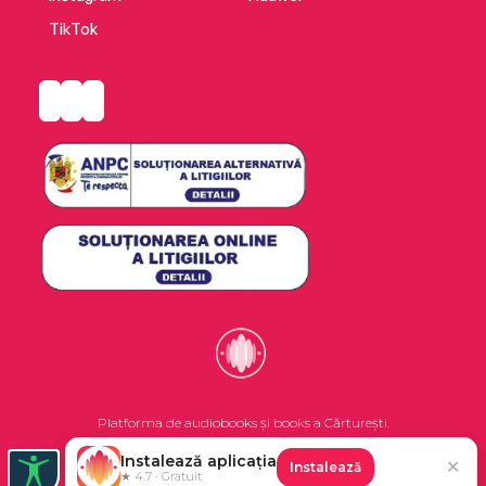
TikTok
Platforma de audiobooks și books a Cărturești.
Instalează aplicația
✕
Instalează
©2026 Nemo EPG SRL. Toate drepturile rezervate.
★ 4.7 · Gratuit