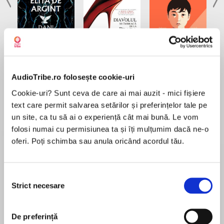
Elita de Argint (Elita
Diavolul se îmbracă de
Migdală
de...
la...
Dani Francis
Lauren Weisberger
Sohn Won-pyung
AudioTribe.ro folosește cookie-uri
Cookie-uri? Sunt ceva de care ai mai auzit - mici fișiere
text care permit salvarea setărilor și preferințelor tale pe
un site, ca tu să ai o experiență cât mai bună. Le vom
Despre
carte
folosi numai cu permisiunea ta și îți mulțumim dacă ne-o
De ce existăm? Cum s-au transformat atomii și
oferi. Poți schimba sau anula oricând acordul tău.
moleculele în creaturi conștiente care simt
durere, regrete și compasiune sau care se
minunează de propria existență? Ce înseamnă
Selecția
cu adevărat să ai minte, să gândești? Până
Strict necesare
consimțământului
MAI MULT
acum, știința a oferit puține răspunsuri la
În acest moment nu există recenzii
aceste întrebări existențiale. Călătoria minții
De preferință
pentru această carte
este prima carte care oferă o expunere