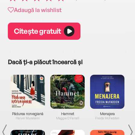
Adaugă la wishlist
Citește gratuit
Dacă ți-a plăcut încearcă și
a...
Pădurea norvegiană
Hamnet
Menajera
I
Haruki Murakami
Maggie O'Farrell
Freida McFadden