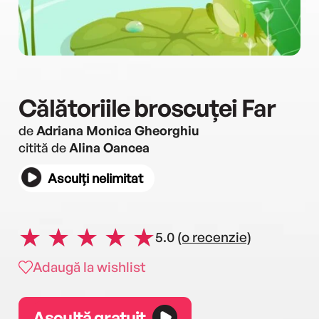
Călătoriile broscuței Far
de
Adriana Monica Gheorghiu
citită de
Alina Oancea
Asculți nelimitat
5.0
(o recenzie)
Adaugă la wishlist
Ascultă gratuit