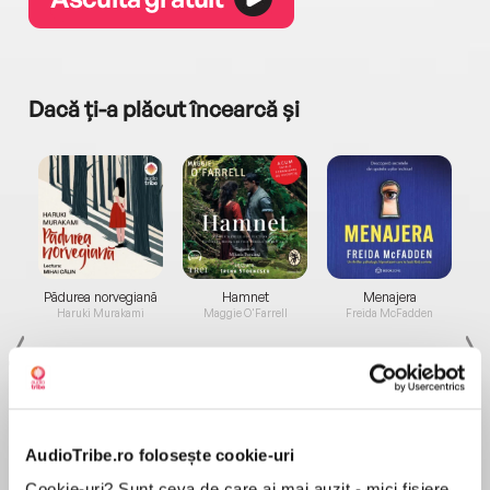
Dacă ți-a plăcut încearcă și
a...
Pădurea norvegiană
Hamnet
Menajera
I
Haruki Murakami
Maggie O'Farrell
Freida McFadden
AudioTribe.ro folosește cookie-uri
Cookie-uri? Sunt ceva de care ai mai auzit - mici fișiere