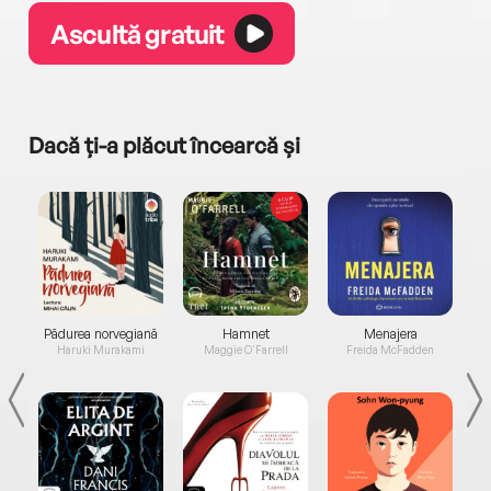
Ascultă gratuit
Dacă ți-a plăcut încearcă și
a...
Pădurea norvegiană
Hamnet
Menajera
I
Haruki Murakami
Maggie O'Farrell
Freida McFadden