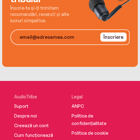
Înscrie-te și-ți trimitem
recomandări, recenzii și alte
lucruri simpatice.
Înscriere
AudioTribe
Legal
Suport
ANPC
Despre noi
Politica de
confidențialitate
Creează un cont
Politica de cookie
Cum funcționează