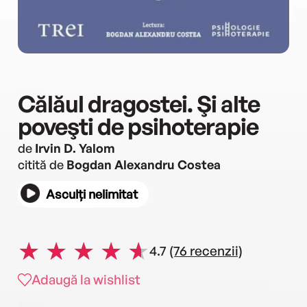
Călăul dragostei. Şi alte
poveşti de psihoterapie
de
Irvin D. Yalom
citită de
Bogdan Alexandru Costea
Asculți nelimitat
4.7
(76 recenzii)
Adaugă la wishlist