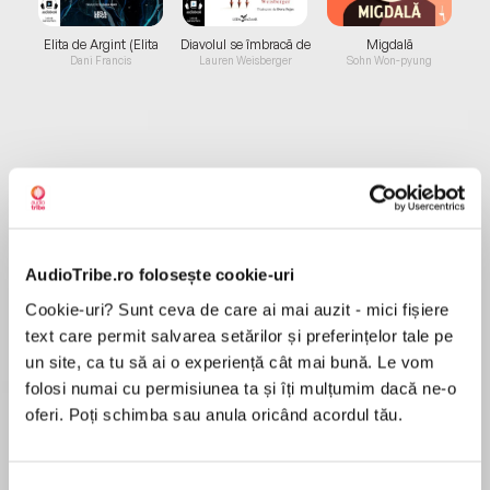
Elita de Argint (Elita
Diavolul se îmbracă de
Migdală
de...
la...
Dani Francis
Lauren Weisberger
Sohn Won-pyung
Despre
carte
„În această carte voi spune poveştile a zece
pacienţi care au apelat la psihoterapie şi care,
pe parcursul acestui demers, s-au luptat cu
AudioTribe.ro folosește cookie-uri
durerea existenţială. Dar nu acesta a fost
Cookie-uri? Sunt ceva de care ai mai auzit - mici fișiere
motivul pentru care mi-au cerut ajutorul;
text care permit salvarea setărilor și preferințelor tale pe
MAI MULT
dimpotrivă, toţi zece sufereau de problemele
un site, ca tu să ai o experiență cât mai bună. Le vom
Recenzii
obişnuite ale vieţii cotidiene: singurătate,
folosi numai cu permisiunea ta și îți mulțumim dacă ne-o
dispreţ faţă de sine, impotenţă, migrene,
oferi. Poți schimba sau anula oricând acordul tău.
compulsivitate sexuală, obezitate,
Minunate exemple de cazuri întâlnite în
hipertensiune, tristeţe, o mistuitoare dragoste
psihoterapie. Îmi place să văd ce poate gândi
obsesivă, oscilaţii bruşte ale stării de spirit,
Selecția