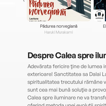
eria...
Pădurea norvegiană
E
ris
Haruki Murakami
Despre
Calea spre il
Adevărata fericire ţine de lumea 
exterioare! Sanctitatea sa Dalai
spiritualitatea trecutului rămâne v
sunt cea mai bună soluţie a provo
Calea spre iluminare ne va trans
oferind metoda unei evoluţii spiri