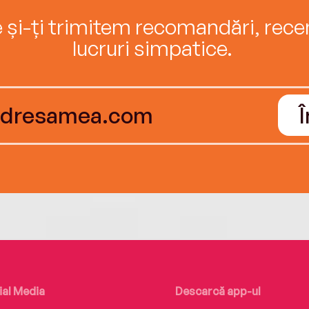
e și-ți trimitem recomandări, recenz
lucruri simpatice.
ial Media
Descarcă app-ul