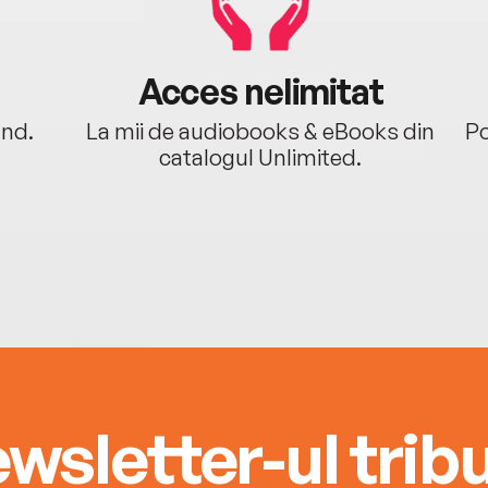
Acces nelimitat
ând.
La mii de audiobooks & eBooks din
Po
catalogul Unlimited.
wsletter-ul tribu