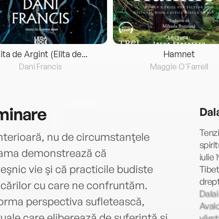
lita de Argint (Elita de...
Hamnet
Dani Francis
Maggie O'Farrell
uminare
Dal
Tenzi
interioară, nu de circumstanţele
spiri
 Lama demonstrează că
iulie
eşnic vie şi că practicile budiste
Tibet
drept
cărilor cu care ne confruntăm.
Dalai
forma perspectiva sufletească,
Avalo
tuale care eliberează de suferinţă şi
vârst