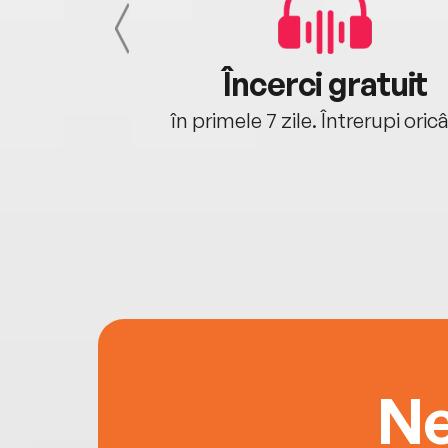
cu tine
Încerci gratuit
oriunde ești.
în primele 7 zile. Întrerupi oric
Ne