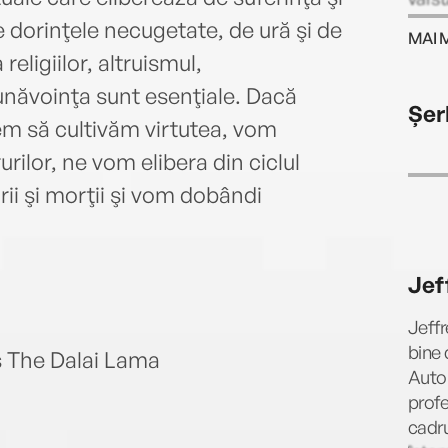
Lhasa
 dorinţele necugetate, de ură şi de
MAI 
supre
eligiilor, altruismul,
monah
năvoinţa sunt esenţiale. Dacă
docto
Șer
ani. 
m să cultivăm virtutea, vom
către
rilor, ne vom elibera din ciclul
polit
irii şi morţii şi vom dobândi
pentr
cele 
chine
atunc
Jef
acolo
tibet
Jeffr
Dalai
bine 
s The Dalai Lama
ţări 
Autor
lideri
profe
person
cadru
pledâ