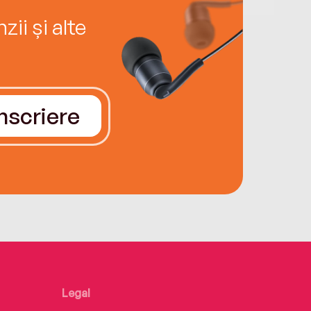
ii și alte
Înscriere
Legal