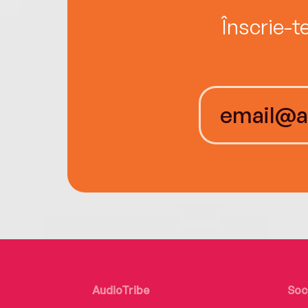
Înscrie-t
AudioTribe
Soc