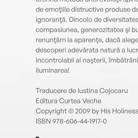
de emoţiile distructive produse de
ignoranţă. Dincolo de diversitatea r
compasiunea, generozitatea şi bu
renunţăm la aparenţe, dacă alege
descoperi adevărata natură a lucru
incontrolabil al naşterii, îmbătrân
iluminarea!
Traducere de Iustina Cojocaru
Editura Curtea Veche
Copyright © 2009 by His Holines
ISBN 978-606-44-1917-0