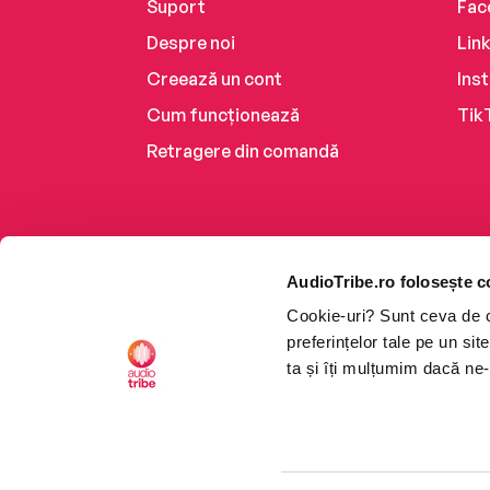
Suport
Fac
Despre noi
Lin
Creează un cont
Ins
Cum funcționează
Tik
Retragere din comandă
AudioTribe.ro folosește c
Cookie-uri? Sunt ceva de ca
preferințelor tale pe un si
ta și îți mulțumim dacă ne-
Platforma de audiobooks ș