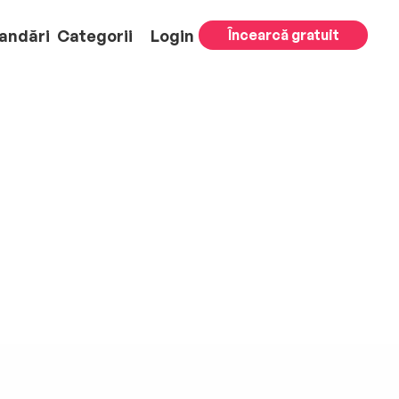
andări
Categorii
Login
Încearcă gratuit