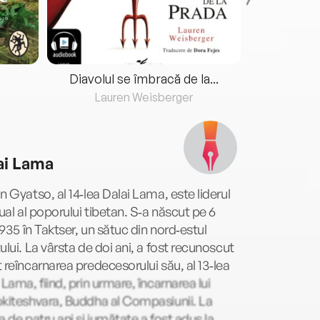
Diavolul se îmbracă de la...
Lauren Weisberger
Fre
ai Lama
n Gyatso, al 14‑lea Dalai Lama, este liderul
tual al poporului tibetan. S‑a născut pe 6
 1935 în Taktser, un sătuc din nord‑estul
ului. La vârsta de doi ani, a fost recunoscut
 reîncarnarea predecesorului său, al 13‑lea
 Lama, fiind, prin urmare, încarnarea lui
kiteshvara, Buddha al Compasiunii. La
a de patru ani şi jumătate a fost adus la