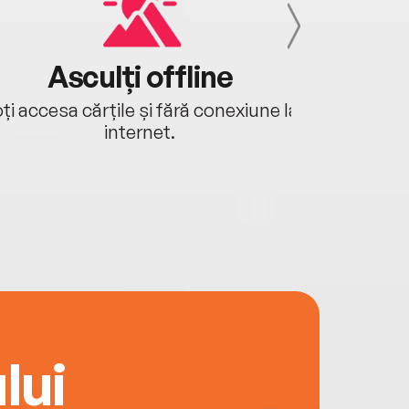
Asculți offline
Aj
ți accesa cărțile și fără conexiune la
Ascultă a
internet.
lui