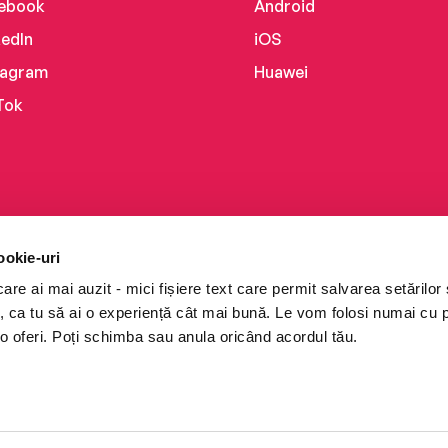
ebook
Android
kedIn
iOS
tagram
Huawei
Tok
ookie-uri
re ai mai auzit - mici fișiere text care permit salvarea setărilor 
te, ca tu să ai o experiență cât mai bună. Le vom folosi numai cu
o oferi. Poți schimba sau anula oricând acordul tău.
i books a Cărturești.