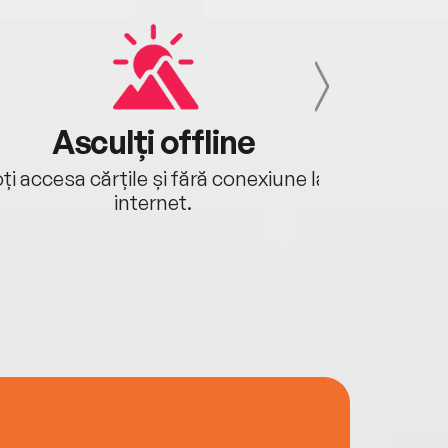
Asculți offline
Aj
ți accesa cărțile și fără conexiune la
Ascultă a
internet.