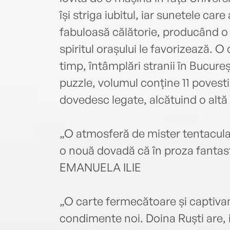
își striga iubitul, iar sunetele car
fabuloasă călătorie, producând o s
spiritul orașului le favorizează. 
timp, întâmplări stranii în Bucureș
puzzle, volumul conține 11 povest
dovedesc legate, alcătuind o altă 
„O atmosferă de mister tentacular
o nouă dovadă că în proza fantast
EMANUELA ILIE
„O carte fermecătoare și captivan
condimente noi. Doina Ruști are, i