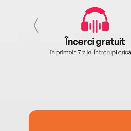
cu tine
Încerci gratuit
oriunde ești.
în primele 7 zile. Întrerupi oric