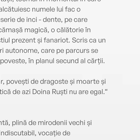
e alcătuiesc numele lui fac o
erie de inci - dente, pe care
O cămașă magică, o călătorie în
tiul prezent și fanariot. Scris ca un
iri autonome, care pe parcurs se
poveste, în planul secund al cărții.
, povești de dragoste și moarte și
ică de azi Doina Ruști nu are egal.“
tă, plină de mirodenii vechi și
ndiscutabil, vocație de