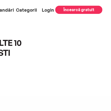
andări
Categorii
Login
Încearcă gratuit
TE 10
STI