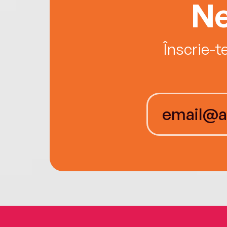
Ne
Înscrie-t