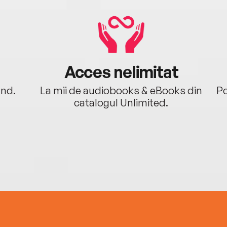
Acces nelimitat
ând.
La mii de audiobooks & eBooks din
Po
catalogul Unlimited.