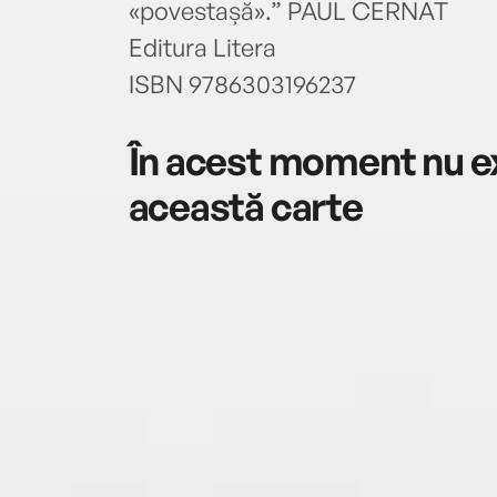
«povestașă».” PAUL CERNAT
Editura Litera
ISBN 9786303196237
În acest moment nu ex
această carte