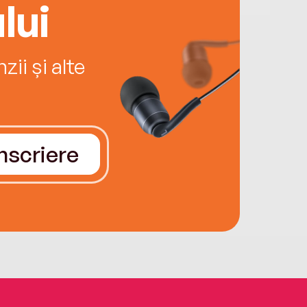
lui
ii și alte
Înscriere