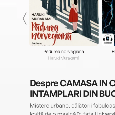
eria...
Pădurea norvegiană
E
ris
Haruki Murakami
Despre
CAMASA IN C
INTAMPLARI DIN BUC
Mistere urbane, călătorii fabuloa
lovită de o mașină în fața Univers