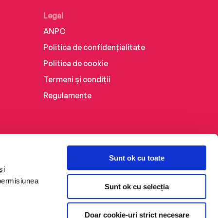
Legal
ANPC
Politica de confidențialitate
Politica de cookie
Termeni și condiții
Regulamente
Sunt ok cu toate
și
 permisiunea
Sunt ok cu selecția
Doar cookie-uri strict necesare