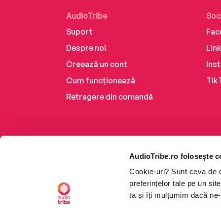
AudioTribe
Soc
Suport
Fac
Despre noi
Lin
Creează un cont
Ins
Cum funcționează
Tik
Retragere din comandă
AudioTribe.ro folosește c
Cookie-uri? Sunt ceva de ca
preferințelor tale pe un si
ta și îți mulțumim dacă ne-