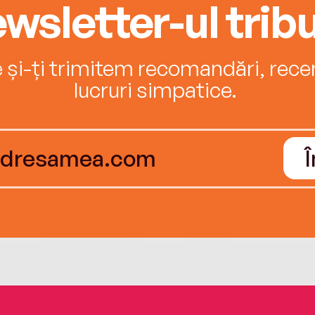
wsletter-ul tribu
e și-ți trimitem recomandări, recenz
lucruri simpatice.