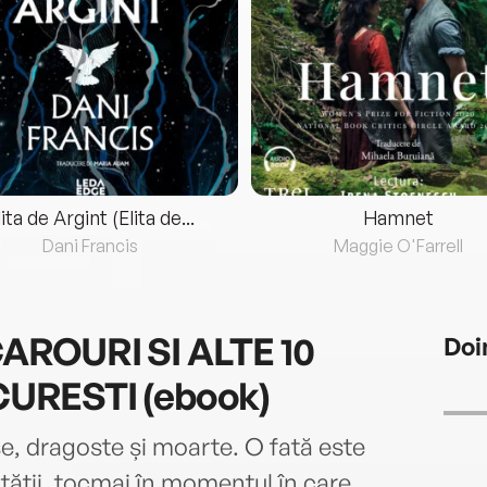
lita de Argint (Elita de...
Hamnet
Dani Francis
Maggie O'Farrell
AROURI SI ALTE 10
Doi
URESTI (ebook)
se, dragoste și moarte. O fată este
ității, tocmai în momentul în care