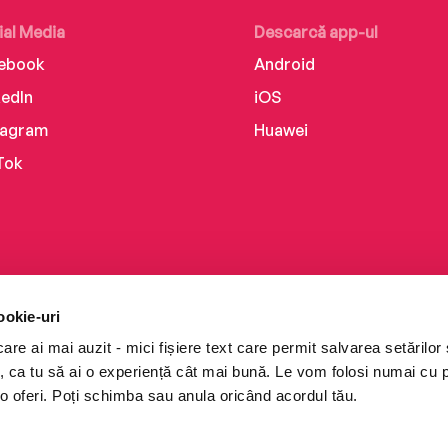
ial Media
Descarcă app-ul
ebook
Android
kedIn
iOS
tagram
Huawei
Tok
ookie-uri
re ai mai auzit - mici fișiere text care permit salvarea setărilor 
te, ca tu să ai o experiență cât mai bună. Le vom folosi numai cu
o oferi. Poți schimba sau anula oricând acordul tău.