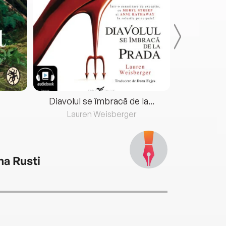
Diavolul se îmbracă de la...
Lauren Weisberger
Fre
na Rusti