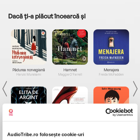
Dacă ți-a plăcut încearcă și
a...
Pădurea norvegiană
Hamnet
Menajera
I
Haruki Murakami
Maggie O'Farrell
Freida McFadden
Elita de Argint (Elita
Diavolul se îmbracă de
Migdală
de...
la...
Dani Francis
Lauren Weisberger
Sohn Won-pyung
AudioTribe.ro folosește cookie-uri