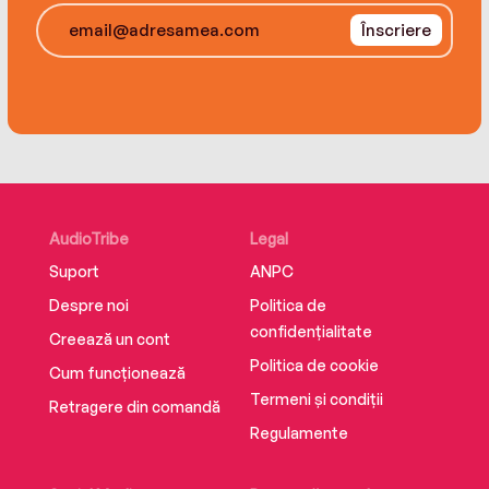
adherence to principle offers a cautionary tale
Înscriere
for our own time.
AudioTribe
Legal
Suport
ANPC
Despre noi
Politica de
confidențialitate
Creează un cont
Politica de cookie
Cum funcționează
Termeni și condiții
Retragere din comandă
Regulamente