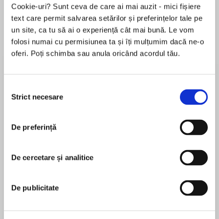
Cookie-uri? Sunt ceva de care ai mai auzit - mici fișiere
text care permit salvarea setărilor și preferințelor tale pe
un site, ca tu să ai o experiență cât mai bună. Le vom
Despre
carte
folosi numai cu permisiunea ta și îți mulțumim dacă ne-o
oferi. Poți schimba sau anula oricând acordul tău.
Fifty years after John F. Kennedy’s
assassination, presidential historian Robert
Dallek, whom The New York Times calls
Selecția
“Kennedy’s leading biographer,” delivers a
Strict necesare
consimțământului
riveting new portrait of this president and his
MAI MULT
inner circle of advisors—their rivalries,
De preferință
În acest moment nu există recenzii
personality clashes, and political battles. In
pentru această carte
Camelot’s Court, Dallek analyzes the brain trust
whose contributions to the successes and
De cercetare și analitice
Robert Dallek
failures of Kennedy’s administration—including
the Bay of Pigs, civil rights, the Cuban Missile
Robert Dallek is the author of An Unfinished Life:
De publicitate
Crisis, and Vietnam—were indelible.
John F. Kennedy, 1917-1963 and Nixon and
Kissinger, among other books. His writing has
Kennedy purposefully put together a dynamic