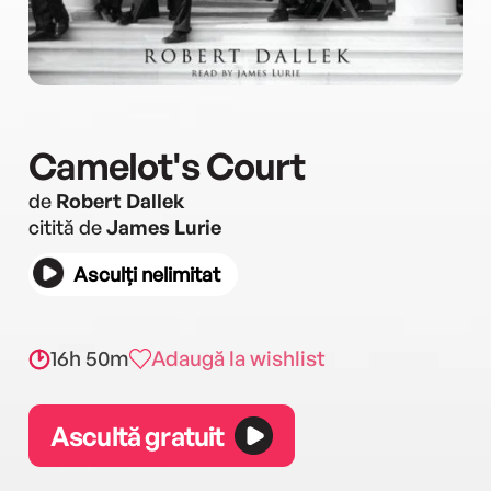
Camelot's Court
de
Robert Dallek
citită de
James Lurie
Asculți nelimitat
16h 50m
Adaugă la wishlist
Ascultă gratuit