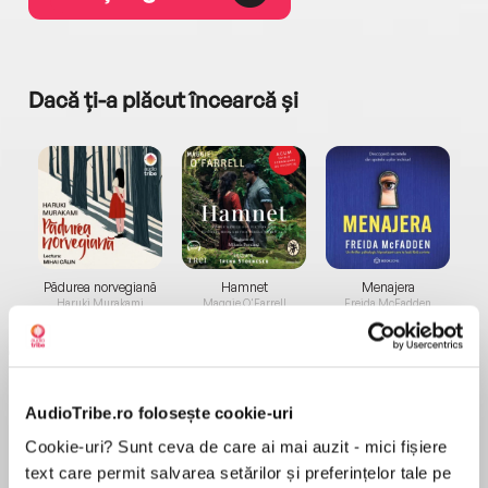
Dacă ți-a plăcut încearcă și
a...
Pădurea norvegiană
Hamnet
Menajera
I
Haruki Murakami
Maggie O'Farrell
Freida McFadden
AudioTribe.ro folosește cookie-uri
Cookie-uri? Sunt ceva de care ai mai auzit - mici fișiere
text care permit salvarea setărilor și preferințelor tale pe
Elita de Argint (Elita
Diavolul se îmbracă de
Migdală