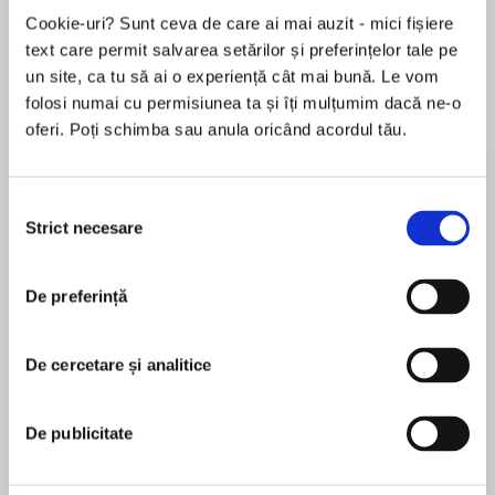
Elita de Argint (Elita
Diavolul se îmbracă de
Migdală
Cookie-uri? Sunt ceva de care ai mai auzit - mici fișiere
de...
la...
Dani Francis
Lauren Weisberger
Sohn Won-pyung
text care permit salvarea setărilor și preferințelor tale pe
un site, ca tu să ai o experiență cât mai bună. Le vom
folosi numai cu permisiunea ta și îți mulțumim dacă ne-o
oferi. Poți schimba sau anula oricând acordul tău.
Despre
carte
Autorii acestei cărți propun pacientelor un ghid
Selecția
pentru minimizarea efectelor secundare și
Strict necesare
consimțământului
maximizarea calității vieții. Volumul Cancerul de
sân: cum să trăiești cu el a apărut în urma unei
De preferință
noi abordări integrate a îngrijirii cancerului și
MAI MULT
este produsul a peste 10 ani de lucru cu mulți
În acest moment nu există recenzii
dintre aceiași pacienți, răspunzând la întrebările
De cercetare și analitice
pentru această carte
lor. Autorii explică cum ar putea fi minimalizate
simptomele și efectele secundare ale
De publicitate
tratamentului și prezintă strategii de adaptare
pentru a face față stresului provocat de
Jennifer A. Shin
tratamentul cancerului de sân, inclusiv