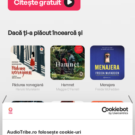
Citește gratuit
Dacă ți-a plăcut încearcă și
a...
Pădurea norvegiană
Hamnet
Menajera
I
Haruki Murakami
Maggie O'Farrell
Freida McFadden
AudioTribe.ro folosește cookie-uri