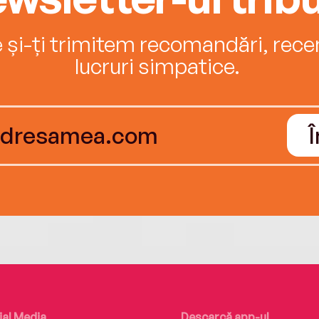
e și-ți trimitem recomandări, recenz
lucruri simpatice.
ial Media
Descarcă app-ul