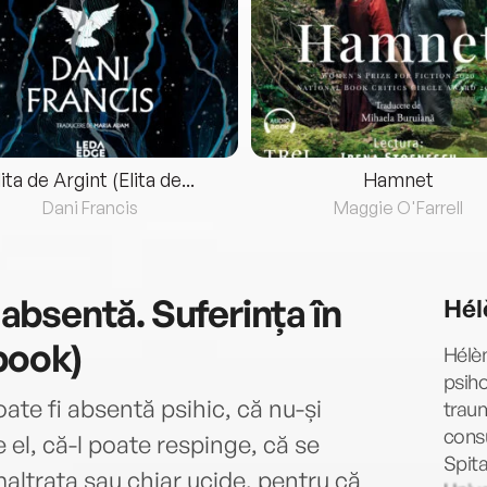
lita de Argint (Elita de...
Hamnet
Dani Francis
Maggie O'Farrell
bsentă. Suferința în
Hél
book)
Hélè
psiho
te fi absentă psihic, că nu-și
traum
consu
 el, că-l poate respinge, că se
Spita
maltrata sau chiar ucide, pentru că