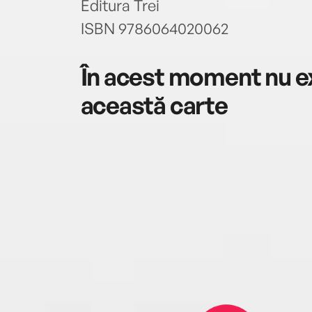
Editura Trei
ISBN 9786064020062
În acest moment nu ex
această carte