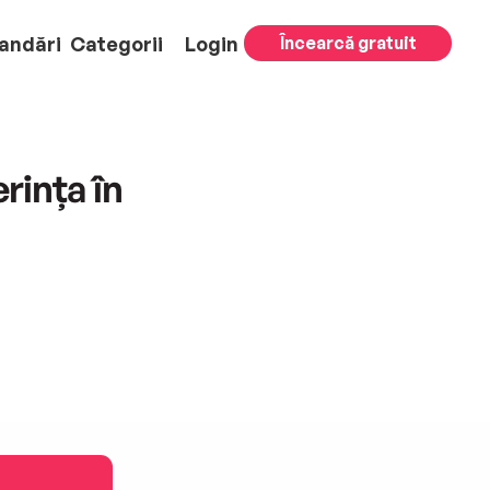
andări
Categorii
Login
Încearcă gratuit
rința în