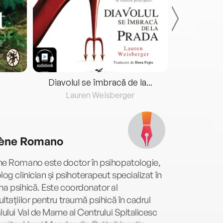
Diavolul se îmbracă de la...
Lauren Weisberger
Fre
ène Romano
ne Romano este doctor în psihopatologie,
log clinician și psihoterapeut specializat în
a psihică. Este coordonator al
ltațiilor pentru traumă psihică în cadrul
lului Val de Marne al Centrului Spitalicesc