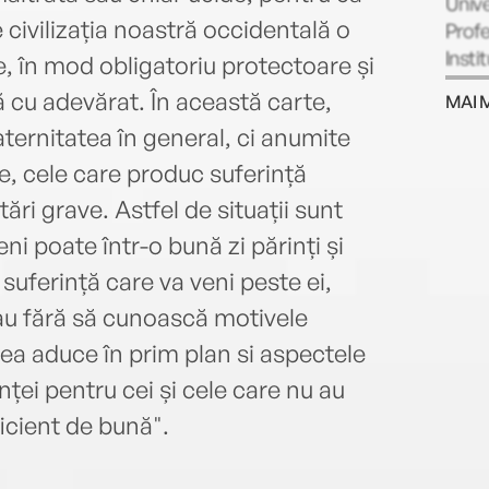
Unive
 civilizația noastră occidentală o
Profe
Insti
ne, în mod obligatoriu protectoare și
Medic
ă cu adevărat. În această carte,
MAI 
apăru
rnitatea în general, ci anumite
doliu
e, cele care produc suferință
tări grave. Astfel de situații sunt
eni poate într-o bună zi părinți și
 suferință care va veni peste ei,
au fără să cunoască motivele
ea aduce în prim plan si aspectele
enței pentru cei și cele care nu au
icient de bună".