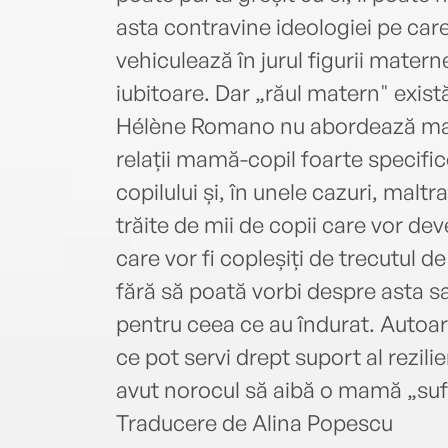
asta contravine ideologiei pe care
vehiculează în jurul figurii mater
iubitoare. Dar „răul matern" exist
Hélène Romano nu abordează mate
relații mamă-copil foarte specific
copilului și, în unele cazuri, maltra
trăite de mii de copii care vor dev
care vor fi copleșiți de trecutul de
fără să poată vorbi despre asta s
pentru ceea ce au îndurat. Autoar
ce pot servi drept suport al rezili
avut norocul să aibă o mamă „suf
Traducere de Alina Popescu