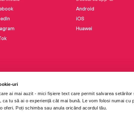
ebook
Android
kedIn
iOS
tagram
Huawei
Tok
ookie-uri
re ai mai auzit - mici fișiere text care permit salvarea setărilor 
te, ca tu să ai o experiență cât mai bună. Le vom folosi numai cu
o oferi. Poți schimba sau anula oricând acordul tău.
i books a Cărturești.