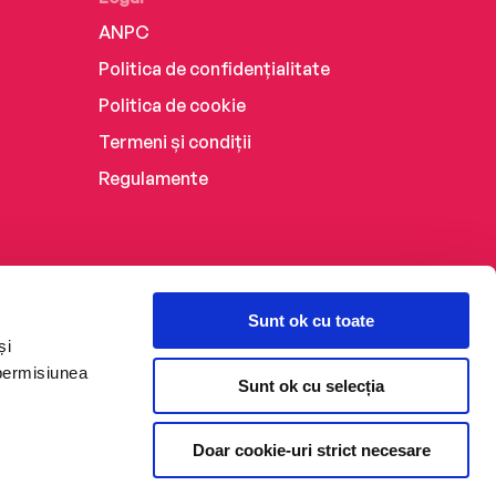
ANPC
Politica de confidențialitate
Politica de cookie
Termeni și condiții
Regulamente
Sunt ok cu toate
și
 permisiunea
Sunt ok cu selecția
Doar cookie-uri strict necesare