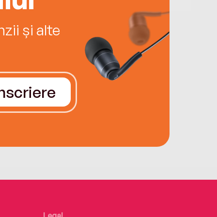
ii și alte
Înscriere
Legal