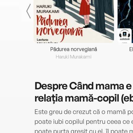
eria...
Pădurea norvegiană
E
ris
Haruki Murakami
Despre
Când mama e a
relația mamă-copil (e
Este greu de crezut că o mamă poa
poate iubi copilul pentru ceea ce e
poate purta greșit cu el, îl poate 