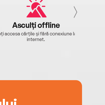
Asculți offline
Aj
ți accesa cărțile și fără conexiune la
Ascultă a
internet.
lui