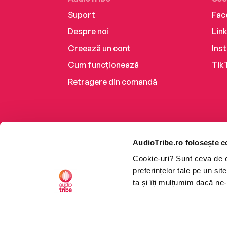
Suport
Fac
Despre noi
Lin
Creează un cont
Ins
Cum funcționează
Tik
Retragere din comandă
AudioTribe.ro folosește c
Cookie-uri? Sunt ceva de ca
preferințelor tale pe un si
ta și îți mulțumim dacă ne-
Platforma de audiobooks ș