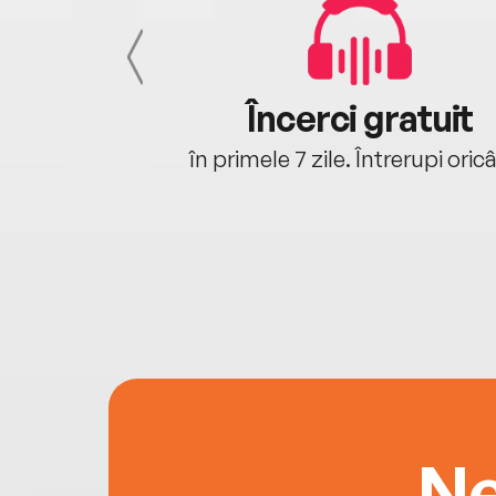
cu tine
Încerci gratuit
oriunde ești.
în primele 7 zile. Întrerupi oric
Ne