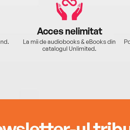
Acces nelimitat
ând.
La mii de audiobooks & eBooks din
Po
catalogul Unlimited.
wsletter-ul tribu