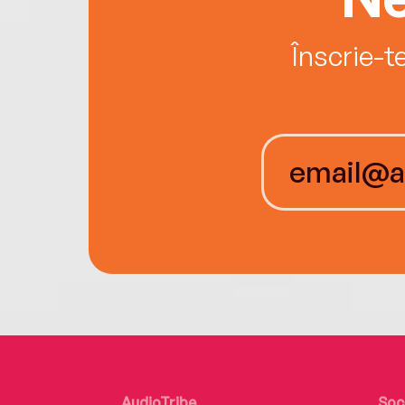
Înscrie-t
AudioTribe
Soc