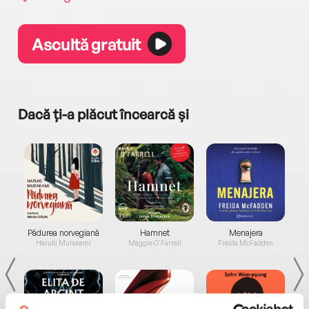
Ascultă gratuit
Dacă ți-a plăcut încearcă și
a...
Pădurea norvegiană
Hamnet
Menajera
I
Haruki Murakami
Maggie O'Farrell
Freida McFadden