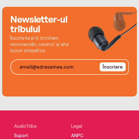
recompensă, iar ușurința cu care putem acționa
ne face să revenim fără efort.
Newsletter-ul
tribului
Înscrie-te și-ți trimitem
recomandări, recenzii și alte
lucruri simpatice.
Înscriere
AudioTribe
Legal
Suport
ANPC