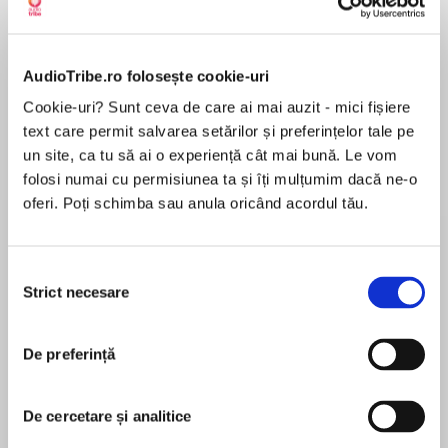
Elita de Argint (Elita
Diavolul se îmbracă de
Migdală
AudioTribe.ro folosește cookie-uri
de...
la...
Dani Francis
Lauren Weisberger
Sohn Won-pyung
Cookie-uri? Sunt ceva de care ai mai auzit - mici fișiere
text care permit salvarea setărilor și preferințelor tale pe
un site, ca tu să ai o experiență cât mai bună. Le vom
folosi numai cu permisiunea ta și îți mulțumim dacă ne-o
Despre
carte
oferi. Poți schimba sau anula oricând acordul tău.
Cartea explorează modul în care produsele și
aplicațiile moderne reușesc să se insinueze în
Selecția
viața noastră zilnică, transformându-se în
Strict necesare
consimțământului
reflexe aproape automate. Nir Eyal descrie un
mecanism psihologic precis - un ciclu de patru
MAI MULT
De preferință
etape care explică de ce revenim constant la
Recenzii
aceleași platforme, servicii sau branduri, chiar și
atunci când nu ne propunem asta conștient.
De cercetare și analitice
Acest ciclu este compus dintr-un declanșator, o
Pentru dezvoltatori de aplicatii IT si nu numai