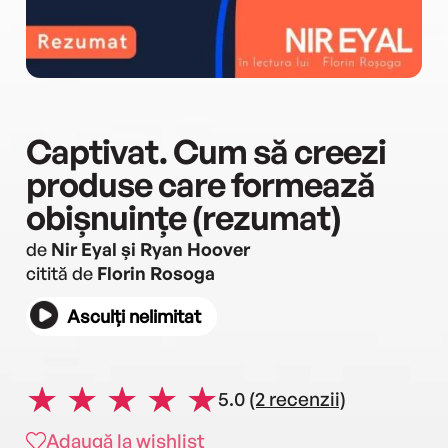
Captivat. Cum să creezi
produse care formează
obișnuințe (rezumat)
de
Nir Eyal și Ryan Hoover
citită de
Florin Rosoga
Asculți nelimitat
5.0
(2 recenzii)
Adaugă la wishlist