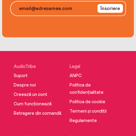
how you assign jobs to your kids or staff, craft a
Înscriere
multi-million dollar ad campaign, deliver your
next presentation, attract users to your
product, or convince the world to support your
cause.
AudioTribe
Legal
Suport
ANPC
Despre noi
Politica de
confidențialitate
Creează un cont
Politica de cookie
Cum funcționează
Termeni și condiții
Retragere din comandă
Regulamente