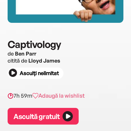
Captivology
de
Ben Parr
citită de
Lloyd James
Asculți nelimitat
7h 59m
Adaugă la wishlist
Ascultă gratuit