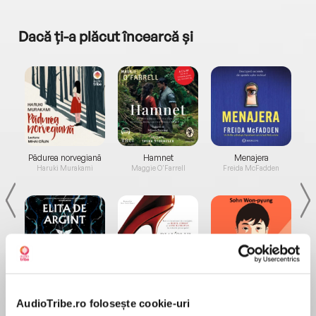
Dacă ți-a plăcut încearcă și
a...
Pădurea norvegiană
Hamnet
Menajera
I
Haruki Murakami
Maggie O'Farrell
Freida McFadden
Elita de Argint (Elita
Diavolul se îmbracă de
Migdală
de...
la...
Dani Francis
Lauren Weisberger
Sohn Won-pyung
AudioTribe.ro folosește cookie-uri