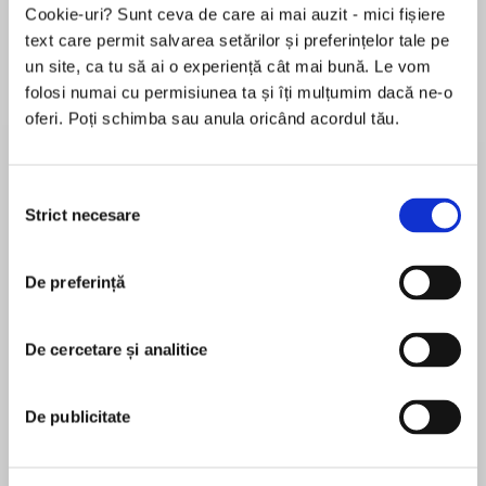
Cookie-uri? Sunt ceva de care ai mai auzit - mici fișiere
text care permit salvarea setărilor și preferințelor tale pe
un site, ca tu să ai o experiență cât mai bună. Le vom
Despre
carte
folosi numai cu permisiunea ta și îți mulțumim dacă ne-o
oferi. Poți schimba sau anula oricând acordul tău.
The former editor of Mashable and cofounder of
DominateFund examines the psychological
phenomena that captivate our attention—and
Selecția
how we can leverage them to draw and retain
Strict necesare
consimțământului
attention for our ideas, work, companies, and
MAI MULT
more.
De preferință
În acest moment nu există recenzii
pentru această carte
Whether you’re an artist or a salesperson, a
teacher or an engineer, a marketer or a parent—
De cercetare și analitice
Ben Parr
putting the spotlight on your ideas, insights,
projects and products requires a deep
Ben Parr is an award-winning journalist,
De publicitate
understanding of the science of attention. In
entrepreneur, investor, and expert on attention.
Captivology, award-winning journalist and
He is the cofounder and managing partner of
entrepreneur Ben Parr explains how and why