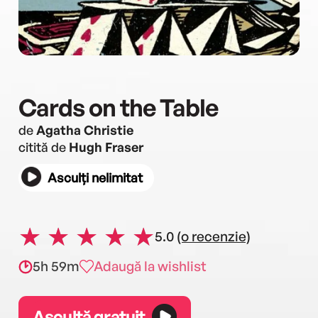
Cards on the Table
de
Agatha Christie
citită de
Hugh Fraser
Asculți nelimitat
5.0
(o recenzie)
5h 59m
Adaugă la wishlist
Ascultă gratuit