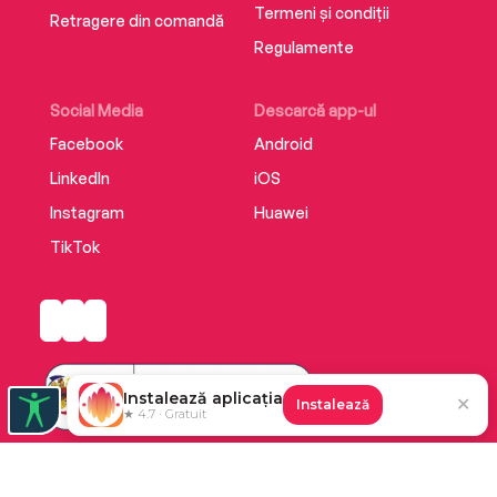
Termeni și condiții
Retragere din comandă
Regulamente
Social Media
Descarcă app-ul
Facebook
Android
LinkedIn
iOS
Instagram
Huawei
TikTok
Instalează aplicația
✕
Instalează
★ 4.7 · Gratuit