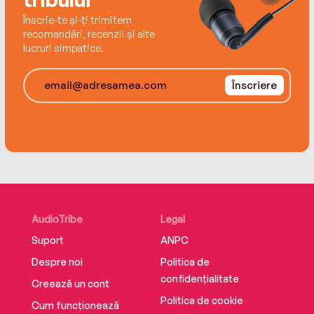
Înscrie-te și-ți trimitem
recomandări, recenzii și alte
lucruri simpatice.
Înscriere
AudioTribe
Legal
Suport
ANPC
Despre noi
Politica de
confidențialitate
Creează un cont
Politica de cookie
Cum funcționează