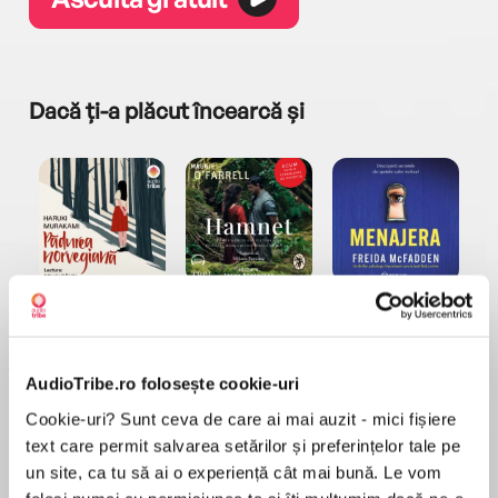
Dacă ți-a plăcut încearcă și
a...
Pădurea norvegiană
Hamnet
Menajera
I
Haruki Murakami
Maggie O'Farrell
Freida McFadden
AudioTribe.ro folosește cookie-uri
Cookie-uri? Sunt ceva de care ai mai auzit - mici fișiere
text care permit salvarea setărilor și preferințelor tale pe
un site, ca tu să ai o experiență cât mai bună. Le vom