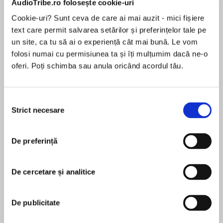
AudioTribe.ro folosește cookie-uri
Cookie-uri? Sunt ceva de care ai mai auzit - mici fișiere
text care permit salvarea setărilor și preferințelor tale pe
Despre
carte
un site, ca tu să ai o experiență cât mai bună. Le vom
folosi numai cu permisiunea ta și îți mulțumim dacă ne-o
The career management secrets that experts
oferi. Poți schimba sau anula oricând acordul tău.
and top professionals use.
Selecția
Get results fast with this quick, easy guide to
Strict necesare
consimțământului
MAI MULT
the fundamentals of Career Management.
În acest moment nu există recenzii
Includes how to:
De preferință
pentru această carte
• Assess your career goals
• Create and follow an exciting career plan
• Make yourself visible for your ideal job
De cercetare și analitice
• Deliver the perfect interview
Carolyn Boyes
• Get yourself noticed and promoted, or go it
De publicitate
alone
Following a successful career as a fund manager
and stockbroker working for a number of financial