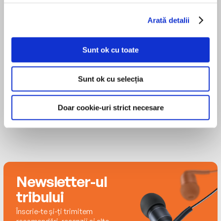
companies, Carolyn is now a consultant and
Arată detalii
author. She specialises in discovering simple,
practical, self-help tools from business,
MAI MULT
psychology and ancient traditions.
Sunt ok cu toate
Unknown
Sunt ok cu selecția
Doar cookie-uri strict necesare
Newsletter-ul
tribului
Înscrie-te și-ți trimitem