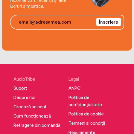
recomandări, recenzii și alte
lucruri simpatice.
Înscriere
AudioTribe
Legal
Suport
ANPC
Despre noi
Politica de
confidențialitate
Creează un cont
Politica de cookie
Cum funcționează
Termeni și condiții
Retragere din comandă
Regulamente