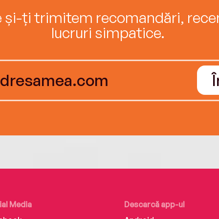
e și-ți trimitem recomandări, recenz
lucruri simpatice.
ial Media
Descarcă app-ul