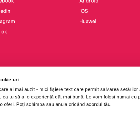
ebook
Android
kedIn
iOS
tagram
Huawei
Tok
ookie-uri
re ai mai auzit - mici fișiere text care permit salvarea setărilor 
te, ca tu să ai o experiență cât mai bună. Le vom folosi numai cu
o oferi. Poți schimba sau anula oricând acordul tău.
i books a Cărturești.