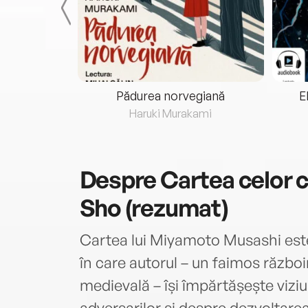
eria...
Pădurea norvegiană
E
ris
Haruki Murakami
Despre
Cartea celor c
Sho (rezumat)
Cartea lui Miyamoto Musashi este 
în care autorul – un faimos război
medievală – își împărtășește viz
adversarilor și despre dezvoltarea