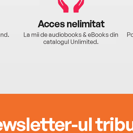
Acces nelimitat
ând.
La mii de audiobooks & eBooks din
Po
catalogul Unlimited.
wsletter-ul tribu