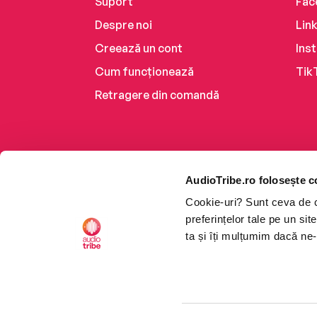
Suport
Fac
Despre noi
Lin
Creează un cont
Ins
Cum funcționează
Tik
Retragere din comandă
AudioTribe.ro folosește c
Cookie-uri? Sunt ceva de ca
preferințelor tale pe un si
ta și îți mulțumim dacă ne-
Platforma de audiobooks ș