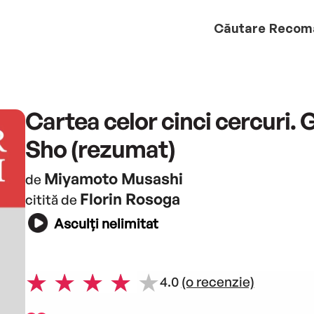
Căutare
Recom
Cartea celor cinci cercuri. 
Sho (rezumat)
Miyamoto Musashi
de
Florin Rosoga
citită de
Asculți nelimitat
4.0
(o recenzie)