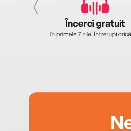
cu tine
Încerci gratuit
oriunde ești.
în primele 7 zile. Întrerupi oric
Ne