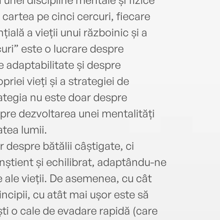
cartea pe cinci cercuri, fiecare
lă a vieții unui războinic și a
curi” este o lucrare despre
e adaptabilitate și despre
riei vieți și a strategiei de
ategia nu este doar despre
spre dezvoltarea unei mentalități
tea lumii.
despre bătălii câștigate, ci
știent și echilibrat, adaptându-ne
e ale vieții. De asemenea, cu cât
ncipii, cu atât mai ușor este să
ști o cale de evadare rapidă (care