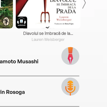
Diavolul se îmbracă de la...
Lauren Weisberger
Fre
amoto Musashi
rin Rosoga