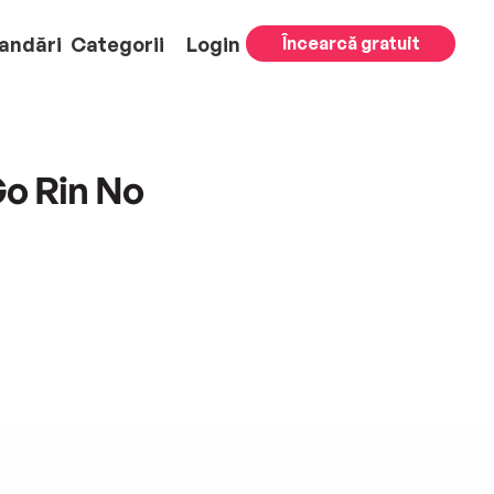
andări
Categorii
Login
Încearcă gratuit
Go Rin No