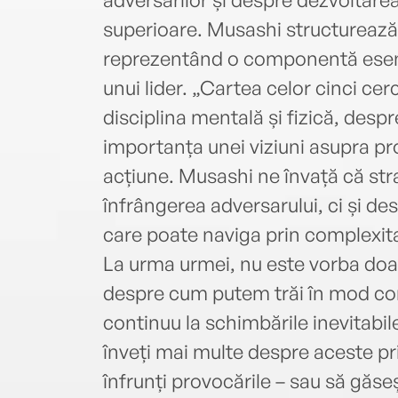
superioare. Musashi structurează 
reprezentând o componentă esenția
unui lider. „Cartea celor cinci cer
disciplina mentală și fizică, despr
importanța unei viziuni asupra prop
acțiune. Musashi ne învață că str
înfrângerea adversarului, ci și de
care poate naviga prin complexita
La urma urmei, nu este vorba doar 
despre cum putem trăi în mod con
continuu la schimbările inevitabil
înveți mai multe despre aceste pri
înfrunți provocările – sau să găse