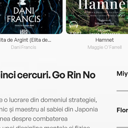
lita de Argint (Elita de...
Hamnet
Dani Francis
Maggie O'Farrell
inci cercuri. Go Rin No
Miy
o lucrare din domeniul strategiei,
nic și maestru al sabiei din Japonia
Flo
iunea despre combaterea
 unei discipline mentale și fizice