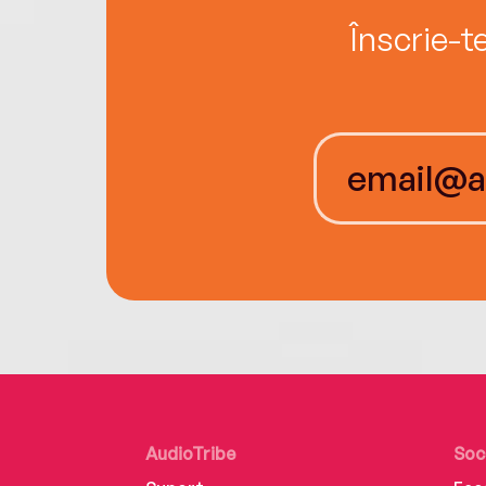
Înscrie-t
AudioTribe
Soc