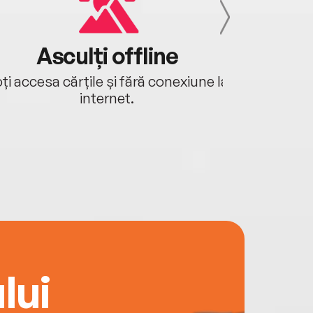
Asculți offline
Aj
ți accesa cărțile și fără conexiune la
Ascultă a
internet.
lui