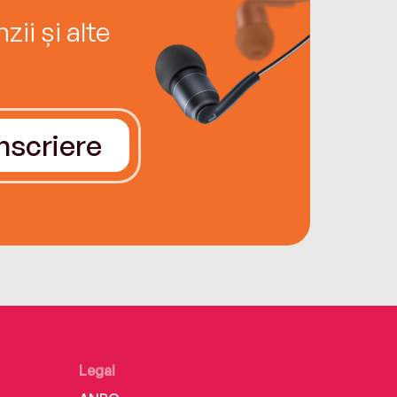
ii și alte
Înscriere
Legal