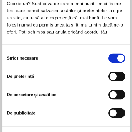
Cookie-uri? Sunt ceva de care ai mai auzit - mici fișiere
de...
la...
Dani Francis
Lauren Weisberger
Sohn Won-pyung
text care permit salvarea setărilor și preferințelor tale pe
un site, ca tu să ai o experiență cât mai bună. Le vom
folosi numai cu permisiunea ta și îți mulțumim dacă ne-o
oferi. Poți schimba sau anula oricând acordul tău.
Despre
carte
Premiul Renaudot al Liceenilor 2021
Selecția
Strict necesare
consimțământului
Premiul Goncourt alegerea Statelor Unite 2022
Marele Premiu al Cititorilor Elle 2022
De preferință
MAI MULT
În acest moment nu există recenzii
Pe 6 ianuarie 2003, părinții lui Anne Berest
De cercetare și analitice
pentru această carte
găsesc în cutia lor de scrisori o carte poștală
neobișnuită. Anonimă, pe o parte are fotografia
Operei Garnier, iar pe cealaltă parte sunt scrise
De publicitate
numele bunicilor, mătușii și unchiului mamei
Anne Berest
sale, morți la Auschwitz, în 1942: Ephraïm,