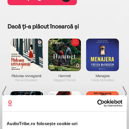
Dacă ți-a plăcut încearcă și
a...
Pădurea norvegiană
Hamnet
Menajera
I
Haruki Murakami
Maggie O'Farrell
Freida McFadden
AudioTribe.ro folosește cookie-uri
Elita de Argint (Elita
Diavolul se îmbracă de
Migdală