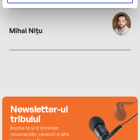
Mihai Nițu
Newsletter-ul
tribului
Înscrie-te și-ți trimitem
recomandări, recenzii și alte