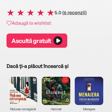
5.0
(6 recenzii)
Adaugă la wishlist
Ascultă gratuit
Dacă ți-a plăcut încearcă și
a...
Pădurea norvegiană
Hamnet
Menajera
I