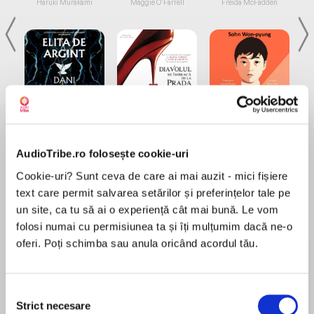
Haruki Murakami
Maggie O'Farrell
Freida McFadden
Elita de Argint (Elita
Diavolul se îmbracă de
Migdală
de...
la...
Dani Francis
Lauren Weisberger
Sohn Won-pyung
AudioTribe.ro folosește cookie-uri
Cookie-uri? Sunt ceva de care ai mai auzit - mici fișiere
text care permit salvarea setărilor și preferințelor tale pe
Despre
carte
un site, ca tu să ai o experiență cât mai bună. Le vom
folosi numai cu permisiunea ta și îți mulțumim dacă ne-o
De mare impact și interes cultural în societatea
oferi. Poți schimba sau anula oricând acordul tău.
secolului XIX, spiritismul revendică un rol și o
forță mesianice. Prin tălmăcirea lui Allan Kardec
în a sa „Carte a Spiritelor” se proclamă
Selecția
încoronarea unei noi epoci, a unui nou pact cu
Strict necesare
consimțământului